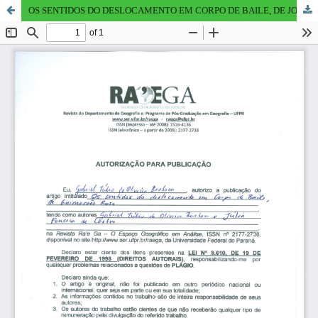
OS SENTIDOS DO DESLOCAMENTO EM CORPO DE BAILE, DE JOÃO GUIMARÃES ROSA