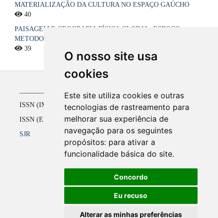
MATERIALIZAÇÃO DA CULTURA NO ESPAÇO GAÚCHO
40
PAISAGEM E GEOGRAFIA FÍSICA GLOBAL. ESBOÇO
METODOLÓGICO
39
O nosso site usa
cookies
_____________________________________________
Este site utiliza cookies e outras
ISSN (IMPRESSO) 1516-4136 até 2008
tecnologias de rastreamento para
melhorar sua experiência de
ISSN (ELETRÔNICO) 2177-2738 a partir de 2009
navegação para os seguintes
SJR
propósitos:
para ativar a
funcionalidade básica do site
.
Concordo
Eu recuso
Alterar as minhas preferências