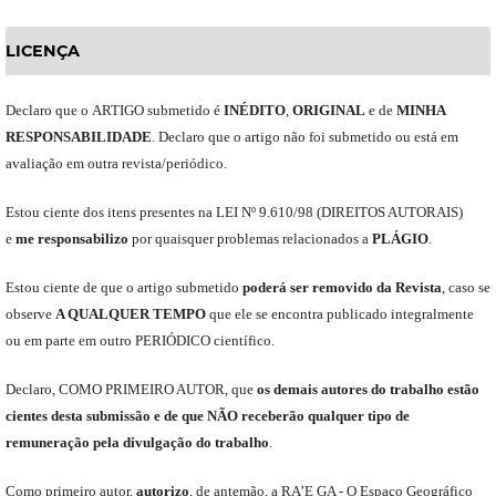
LICENÇA
Declaro
que o
ARTIGO
submetido
é
INÉDITO
,
ORIGINAL
e
de
MINHA
RESPONSABILIDADE
.
Declaro que o artigo não foi submetido ou está em
avaliação em outra revista/periódico.
Est
ou
ciente dos itens presentes na LEI Nº 9.610
/
98 (DIREITOS AUTORAIS)
e
me
responsabili
z
o
por quaisquer problemas relacionados a
PLÁGIO
.
E
stou
ciente de que o artigo submetido
poderá ser removido da Revista
,
caso se
observe
A QUALQUER TEMPO
que
ele
se encontra publicado integralmente
ou em parte em outro
PERIÓDICO
científico.
Declaro
,
COMO PRIMEIRO AUTOR
,
que
os
demais
autores do trabalho estão
cientes de
sta
submiss
ão e
de
que
NÃO
receberão qualquer tipo de
remuneração pela divulgação do trabalho
.
C
omo primeiro autor
,
a
utorizo
,
de antemão,
a RA’E GA -
O Espaço Geográfico