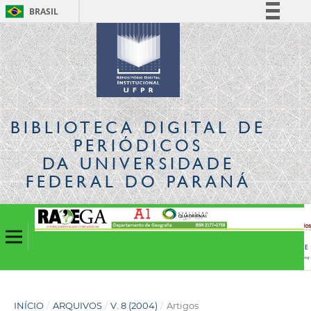
BRASIL
Simplifique!
Comunica BR
Participe
Acesso à informação
Legislação
BIBLIOTECA DIGITAL
DE
Canais
PERIÓDICOS
DA UNIVERSIDADE
FEDERAL DO PARANÁ
INÍCIO
/
ARQUIVOS
/
V. 8 (2004)
/
Artigos