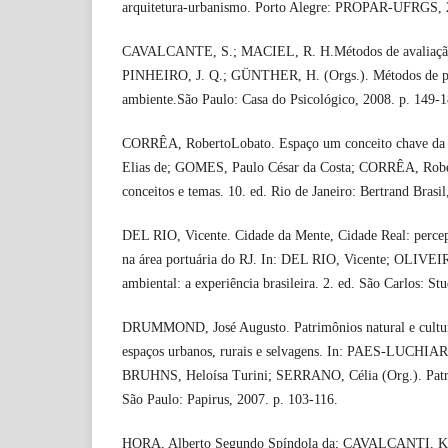
arquitetura-urbanismo. Porto Alegre: PROPAR-UFRGS, 
CAVALCANTE, S.; MACIEL, R. H.Métodos de avaliação 
PINHEIRO, J. Q.; GÜNTHER, H. (Orgs.). Métodos de pes
ambiente.São Paulo: Casa do Psicológico, 2008. p. 149-1
CORRÊA, RobertoLobato. Espaço um conceito chave da 
Elias de; GOMES, Paulo César da Costa; CORRÊA, Robe
conceitos e temas. 10. ed. Rio de Janeiro: Bertrand Brasil
DEL RIO, Vicente. Cidade da Mente, Cidade Real: percep
na área portuária do RJ. In: DEL RIO, Vicente; OLIVEIR
ambiental: a experiência brasileira. 2. ed. São Carlos: St
DRUMMOND, José Augusto. Patrimônios natural e cultura
espaços urbanos, rurais e selvagens. In: PAES-LUCHIARI
BRUHNS, Heloísa Turini; SERRANO, Célia (Org.). Patrim
São Paulo: Papirus, 2007. p. 103-116.
HORA, Alberto Segundo Spíndola da; CAVALCANTI, Ke