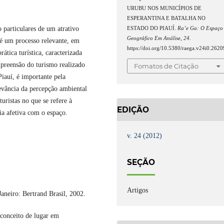
URUBU NOS MUNICÍPIOS DE
ESPERANTINA E BATALHA NO
o particulares de um atrativo
ESTADO DO PIAUÍ.
Ra’e Ga: O Espaço
Geográfico Em Análise
,
24
.
l é um processo relevante, em
https://doi.org/10.5380/raega.v24i0.2620
rática turística, caracterizada
mpreensão do turismo realizado
Fomatos de Citação
iauí, é importante pela
levância da percepção ambiental
uristas no que se refere à
EDIÇÃO
cia afetiva com o espaço.
v. 24 (2012)
SEÇÃO
Artigos
aneiro: Bertrand Brasil, 2002.
conceito de lugar em