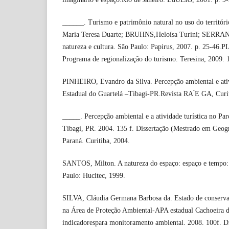
______. Turismo e patrimônio natural no uso do territ
Maria Teresa Duarte; BRUHNS,Heloísa Turini; SERRANO
natureza e cultura. São Paulo: Papirus, 2007. p. 25-46.P
Programa de regionalização do turismo. Teresina, 2009. 1
PINHEIRO, Evandro da Silva. Percepção ambiental e ativ
Estadual do Guartelá –Tibagi-PR.Revista RA ́E GA, Curit
_____. Percepção ambiental e a atividade turística no Pa
Tibagi, PR. 2004. 135 f. Dissertação (Mestrado em Geogr
Paraná. Curitiba, 2004.
SANTOS, Milton. A natureza do espaço: espaço e tempo: 
Paulo: Hucitec, 1999.
SILVA, Cláudia Germana Barbosa da. Estado de conservaç
na Área de Proteção Ambiental-APA estadual Cachoeira d
indicadorespara monitoramento ambiental. 2008. 100f. D