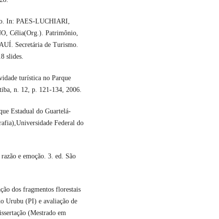
ório. In: PAES-LUCHIARI,
, Célia(Org.). Patrimônio,
IAUÍ. Secretária de Turismo.
8 slides.
idade turística no Parque
iba, n. 12, p. 121-134, 2006.
rque Estadual do Guartelá-
afia),Universidade Federal do
razão e emoção. 3. ed. São
ão dos fragmentos florestais
o Urubu (PI) e avaliação de
issertação (Mestrado em