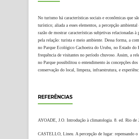
No turismo há características sociais e econômicas que sã
turístico; aliada a esses elementos, a percepção ambienta
razão de mostrar características subjetivas relacionadas à p
pela relação: turista e meio ambiente. Dessa forma, a co
no Parque Ecológico Cachoeira do Urubu, no Estado do P
frequência de visitantes no período chuvoso. Assim, a re
no Parque possibilitou o entendimento às concepções dos t
conservação do local, limpeza, infraestrutura, e experiên
REFERÊNCIAS
AYOADE, J.O. Introdução à climatologia. 8. ed. Rio de J
CASTELLO, Lineu. A percepção de lugar: repensando o 