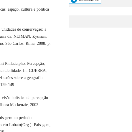
s: espaço, cultura e política
unidades de conservação: a
 Maria da; NEIMAN, Zysman;
mo. São Carlos: Rima, 2008. p.
 Philadelpho. Percepção,
tentabilidade. In: GUERRA,
flexões sobre a geografia
. 129-149.
isão holística da percepção
ditora Mackenzie, 2002.
aisagem no período
to Lobato(Org.). Paisagem,
28.