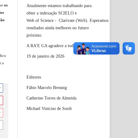
ue
os
Atualmente estamos trabalhando para
tes
obter a indexação SCIELO e
rão
Web of Science - Clarivate (WoS). Esperamos
resultados ainda melhores no futuro
próximo.
A RA'E GA agradece a toda comunidade!
fico
19 de janeiro de 2026
r o
Editores
Fábio Marcelo Breunig
r
Catherine Torres de Almeida
Michael Vinicius de Sordi
r