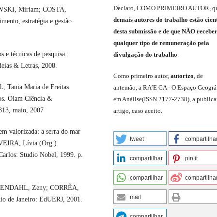
Declaro
,
COMO PRIMEIRO AUTOR
,
q
JOWSKI, Miriam; COSTA,
demais
autores do trabalho estão cien
ento, estratégia e gestão.
de
sta
submiss
ão e
de
que
NÃO
recebe
qualquer tipo de remuneração pela
 e técnicas de pesquisa:
divulgação do trabalho
.
deias & Letras, 2008.
C
omo primeiro autor
,
a
utorizo
,
de
Tania Maria de Freitas
antemão,
a RA’E GA -
O Espaço Geográ
cos. Olam Ciência &
em Análise
(
ISSN 2177-2738
)
,
a publica
-313, maio, 2007
artigo, caso aceito.
 valorizada: a serra do mar
tweet
compartilha
VEIRA, Lívia (Org.).
 Carlos: Studio Nobel, 1999. p.
compartilhar
pin it
compartilhar
compartilha
ROSENDAHL, Zeny; CORRÊA,
mail
Rio de Janeiro: EdUERJ, 2001.
compartilhar