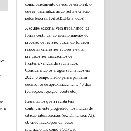
comprometimento da equipe editorial, o
que se materializa na consulta e citação
pelos leitores. PARABÉNS a todos!
A equipe editorial vem trabalhando, de
forma contínua, no aprimoramento do
processo de revisão, buscando fornecer
respostas céleres aos autores e evitar
prejuízos aos manuscritos de
 Nº
fronteira/vanguarda submetidos.
Considerando os artigos submetidos em
s
2025, o tempo médio para a primeira
decisão foi de aproximadamente 40 dias
(correções, rejeição, aceite etc.).
Ressaltamos que a revista tem
se
continuamente progredido nos índices de
le
se
citação internacionais (ex. Dimension AI),
m
obtendo indexações em bases
internacionais como SCOPUS.