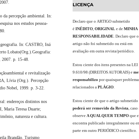
2007.
LICENÇA
da percepção ambiental. In:
Declaro
que o
ARTIGO
submetido
quisa nos estudos pessoa-
é
INÉDITO
,
ORIGINAL
e
de
MINHA
80.
RESPONSABILIDADE
.
Declaro que o
artigo não foi submetido ou está em
geografia. In: CASTRO, Iná
avaliação em outra revista/periódico.
rto Lobato(Org.).Geografia:
, 2007. p. 15-48.
Est
ou
ciente dos itens presentes na LEI
9.610
/
98 (DIREITOS AUTORAIS)
e
me
çãoambiental e revitalização
responsabili
z
o
por quaisquer problema
A, Lívia (Org.). Percepção
relacionados a
PLÁGIO
.
udio Nobel, 1999. p. 3-22.
E
stou
ciente de que o artigo submetido
l: endereços distintos nos
poderá ser removido da Revista
,
caso 
, Maria Teresa Duarte;
observe
A QUALQUER TEMPO
que
e
ônio, natureza e cultura.
encontra publicado integralmente ou e
parte em outro
PERIÓDICO
científico.
ila Brandão. Turismo