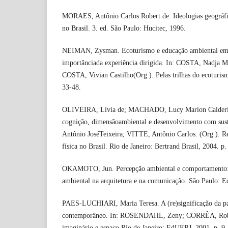
MORAES, Antônio Carlos Robert de. Ideologias geográfica
no Brasil. 3. ed. São Paulo: Hucitec, 1996.
NEIMAN, Zysman. Ecoturismo e educação ambiental em 
importânciada experiência dirigida. In: COSTA, Nadja
COSTA, Vivian Castilho(Org.). Pelas trilhas do ecoturis
33-48.
OLIVEIRA, Lívia de; MACHADO, Lucy Marion Calderini
cognição, dimensãoambiental e desenvolvimento com sus
Antônio JoséTeixeira; VITTE, Antônio Carlos. (Org.). Re
física no Brasil. Rio de Janeiro: Bertrand Brasil, 2004. p
OKAMOTO, Jun. Percepção ambiental e comportamento: v
ambiental na arquitetura e na comunicação. São Paulo: E
PAES-LUCHIARI, Maria Teresa. A (re)significação da p
contemporâneo. In: ROSENDAHL, Zeny; CORRÊA, Rober
imaginário e espaço.Rio de Janeiro: EdUERJ, 2001. p. 9-