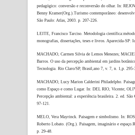
pedagógico: conversão e reconversão do olhar. In: RE
Benny Kramer(Org.).Turismo contemporâneo: desenvolvim
São Paulo: Atlas, 2003. p. 207-226.
LEITE, Francisco Tarciso. Metodologia científica:métodos
monografias, dissertações, teses e livros. Aparecida-SP: I
MACHADO, Carmen Silvia de Lemos Menezes; MACIEL, 
Barros. O uso da percepção ambiental em jardins botâni
Tecnologia. Rio Claro/SP, Brasil,ano 7, v. 7, n. 1,p. 295
MACHADO, Lucy Marion Calderini Philadelpho. Paisagem
como Espaço e como Lugar. In: DEL RIO, Vicente; OLI
Percepção ambiental: a experiência brasileira. 2. ed. São
97-121.
MELO, Vera Mayrinck. Paisagem e simbolismo. In: 
Roberto Lobato. (Org.). Paisagem, imaginário e espaço.
p. 29-48.