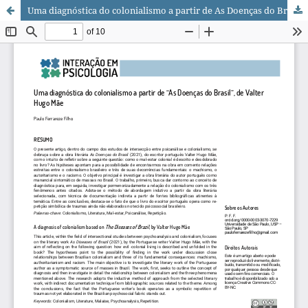
Uma diagnóstica do colonialismo a partir de As Doenças do Brasil, de Valter Hugo Mãe