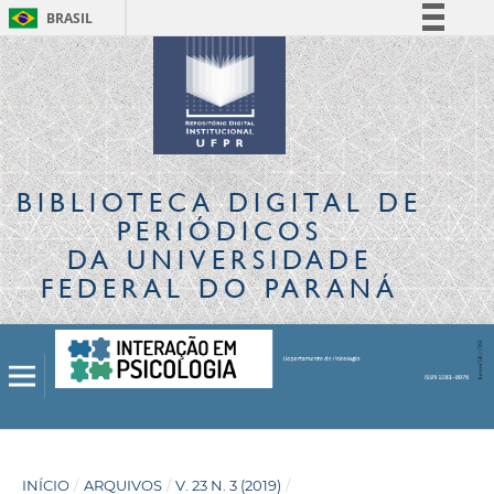
BRASIL
Simplifique!
Comunica BR
Participe
Acesso à informação
Legislação
BIBLIOTECA DIGITAL
DE
Canais
PERIÓDICOS
DA UNIVERSIDADE
FEDERAL DO PARANÁ
INÍCIO
/
ARQUIVOS
/
V. 23 N. 3 (2019)
/