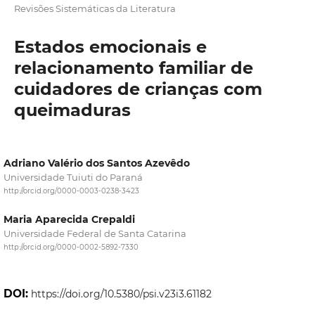
Revisões Sistemáticas da Literatura
Estados emocionais e
relacionamento familiar de
cuidadores de crianças com
queimaduras
Adriano Valério dos Santos Azevêdo
Universidade Tuiuti do Paraná
http://orcid.org/0000-0003-0238-3423
Maria Aparecida Crepaldi
Universidade Federal de Santa Catarina
http://orcid.org/0000-0002-5892-7330
DOI:
https://doi.org/10.5380/psi.v23i3.61182