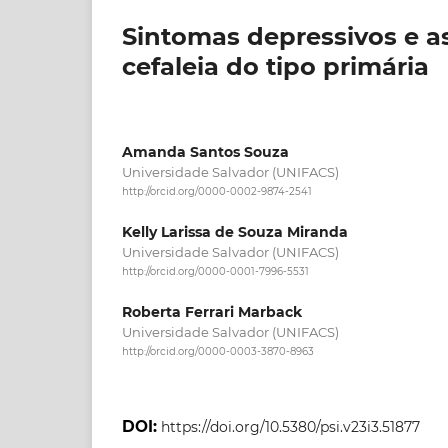
Sintomas depressivos e a
cefaleia do tipo primária
Amanda Santos Souza
Universidade Salvador (UNIFACS)
http://orcid.org/0000-0002-9874-2541
Kelly Larissa de Souza Miranda
Universidade Salvador (UNIFACS)
http://orcid.org/0000-0001-7996-5531
Roberta Ferrari Marback
Universidade Salvador (UNIFACS)
http://orcid.org/0000-0003-3870-8963
DOI:
https://doi.org/10.5380/psi.v23i3.51877