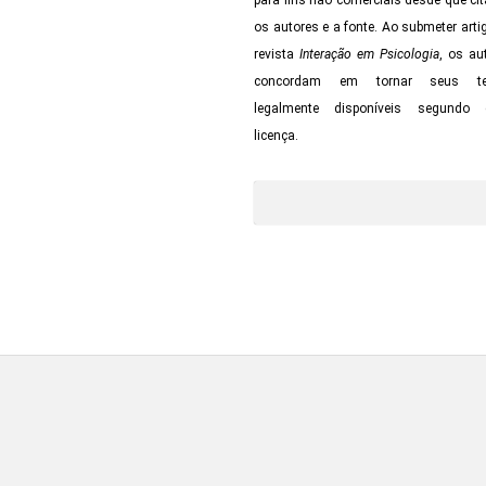
para fins não comerciais desde que ci
os autores e a fonte. Ao submeter arti
revista
Interação em Psicologia
,
os au
concordam em tornar seus te
legalmente disponíveis segundo 
licença.