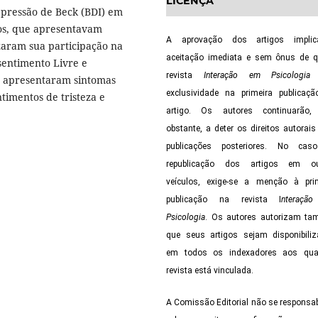
LICENÇA
epressão de Beck (BDI) em
nos, que apresentavam
A aprovação dos artigos impli
izaram sua participação na
aceitação imediata e sem ônus de 
entimento Livre e
revista
Interação em Psicologia
t
os apresentaram sintomas
exclusividade na primeira publicaç
ntimentos de tristeza e
artigo. Os autores continuarão,
obstante, a deter os direitos autorais
publicações posteriores. No cas
republicação dos artigos em ou
veículos, exige-se a menção à pri
publicação na revista I
nteraçã
Psicologia
. Os autores autorizam t
que seus artigos sejam disponibili
em todos os indexadores aos qua
revista está vinculada.
A Comissão Editorial não se responsab