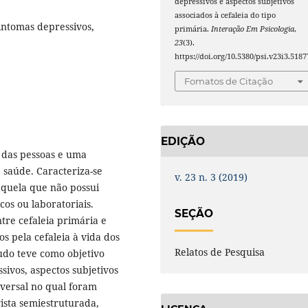
depressivos e aspectos subjetivos
associados à cefaleia do tipo
sintomas depressivos,
primária.
Interação Em Psicologia
,
23
(3).
https://doi.org/10.5380/psi.v23i3.5187
Fomatos de Citação
EDIÇÃO
 das pessoas e uma
 saúde. Caracteriza-se
v. 23 n. 3 (2019)
aquela que não possui
cos ou laboratoriais.
SEÇÃO
tre cefaleia primária e
s pela cefaleia à vida dos
Relatos de Pesquisa
udo teve como objetivo
sivos, aspectos subjetivos
sversal no qual foram
ista semiestruturada,