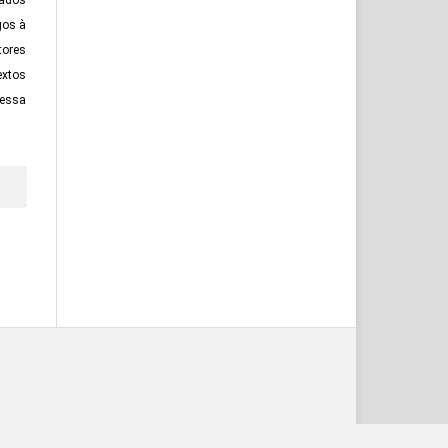
tados
gos à
tores
xtos
essa