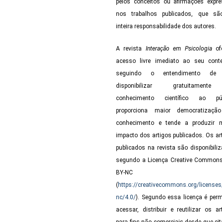
pelos conceitos ou afirmações expr
nos trabalhos publicados, que sã
inteira responsabilidade dos autores.
A revista
Interação em Psicologia
ofe
acesso livre imediato ao seu cont
seguindo o entendimento de
disponibilizar gratuitamen
conhecimento científico ao púb
proporciona maior democratizaçã
conhecimento e tende a produzir 
impacto dos artigos publicados. Os ar
publicados na revista são disponibili
segundo a Licença Creative Common
BY-NC 4.
(
https://creativecommons.org/licenses
nc/4.0/
). Segundo essa licença é perm
acessar, distribuir e reutilizar os ar