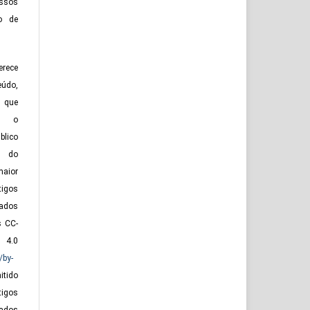
essos
o de
rece
eúdo,
 que
te o
lico
o do
maior
tigos
zados
s CC-
0
/by-
itido
tigos