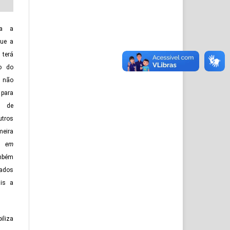
ca a
que a
erá
ão do
 não
 para
o de
tros
meira
o em
ambém
zados
is a
iliza