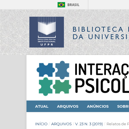
BRASIL
BIBLIOTECA 
DA UNIVERS
ATUAL
ARQUIVOS
ANÚNCIOS
SOB
INÍCIO
/
ARQUIVOS
/
V. 23 N. 3 (2019)
/
Relatos de 