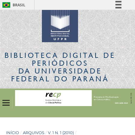
BRASIL
Simplifique!
Comunica BR
Participe
Acesso à informação
Legislação
BIBLIOTECA DIGITAL
DE
Canais
PERIÓDICOS
DA UNIVERSIDADE
FEDERAL DO PARANÁ
INÍCIO
/
ARQUIVOS
/
V. 1 N. 1 (2010)
/