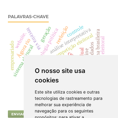
PALAVRAS-CHAVE
controle
reeleição
geração
análise interpretativa
terceira via
sociologia política
política externa brasileira
website.
competição eleitoral
comunicação eleitoral
Ágora rio
empresariado
redução de dados
sistema eleitoral
executivo estadual
campanha online
ceará
rádio
televisão.
hgpe
pt
psdb
apc
curitiba
O nosso site usa
ethos
polarização
cookies
eleições 2012
Este site utiliza cookies e outras
tecnologias de rastreamento para
melhorar sua experiência de
navegação para os seguintes
ENVIAR SUBMISSÃO
propósitos:
para ativar a