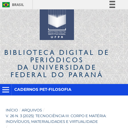
BRASIL
Simplifique!
Comunica BR
Participe
Acesso à informação
Legislação
BIBLIOTECA DIGITAL
DE
Canais
PERIÓDICOS
DA UNIVERSIDADE
FEDERAL DO PARANÁ
CADERNOS PET-FILOSOFIA
INÍCIO
/
ARQUIVOS
/
V. 26 N. 3 (2025): TECNOCIÊNCIA III: CORPO E MATÉRIA:
INDIVÍDUOS, MATERIALIDADES E VIRTUALIDADE
/