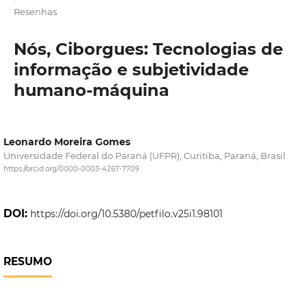
Resenhas
Nós, Ciborgues: Tecnologias de
informação e subjetividade
humano-máquina
Leonardo Moreira Gomes
Universidade Federal do Paraná (UFPR), Curitiba, Paraná, Brasil
https://orcid.org/0000-0003-4267-7709
DOI:
https://doi.org/10.5380/petfilo.v25i1.98101
RESUMO