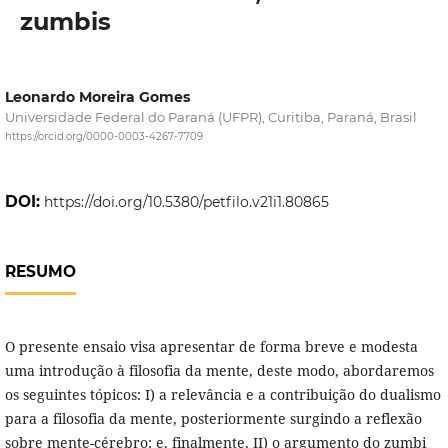
zumbis
Leonardo Moreira Gomes
Universidade Federal do Paraná (UFPR), Curitiba, Paraná, Brasil
https://orcid.org/0000-0003-4267-7709
DOI:
https://doi.org/10.5380/petfilo.v21i1.80865
RESUMO
O presente ensaio visa apresentar de forma breve e modesta
uma introdução à filosofia da mente, deste modo, abordaremos
os seguintes tópicos: I) a relevância e a contribuição do dualismo
para a filosofia da mente, posteriormente surgindo a reflexão
sobre mente-cérebro; e, finalmente, II) o argumento do zumbi