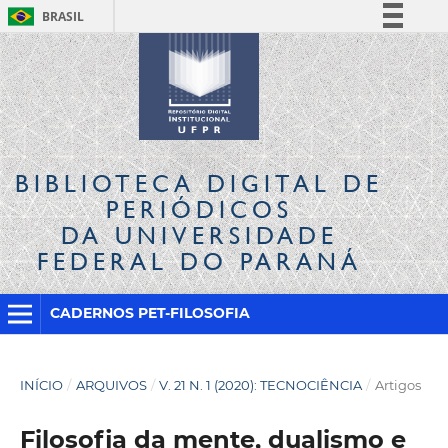
BRASIL
Simplifique!
Comunica BR
Participe
Acesso à informação
Legislação
BIBLIOTECA DIGITAL
DE
Canais
PERIÓDICOS
DA UNIVERSIDADE
FEDERAL DO PARANÁ
CADERNOS PET-FILOSOFIA
INÍCIO
/
ARQUIVOS
/
V. 21 N. 1 (2020): TECNOCIÊNCIA
/
Artigos
Filosofia da mente, dualismo e