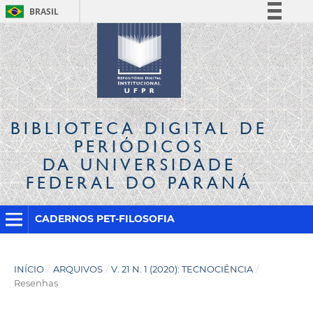
BRASIL
Simplifique!
Comunica BR
Participe
Acesso à informação
Legislação
BIBLIOTECA DIGITAL
DE
Canais
PERIÓDICOS
DA UNIVERSIDADE
FEDERAL DO PARANÁ
CADERNOS PET-FILOSOFIA
INÍCIO
/
ARQUIVOS
/
V. 21 N. 1 (2020): TECNOCIÊNCIA
/
Resenhas