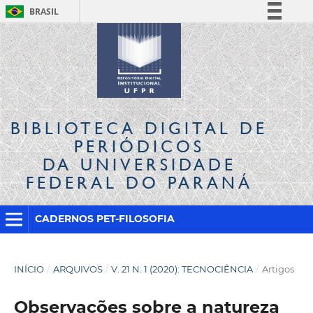
BRASIL
Simplifique!
Comunica BR
Participe
Acesso à informação
Legislação
BIBLIOTECA DIGITAL
DE
Canais
PERIÓDICOS
DA UNIVERSIDADE
FEDERAL DO PARANÁ
CADERNOS PET-FILOSOFIA
INÍCIO
/
ARQUIVOS
/
V. 21 N. 1 (2020): TECNOCIÊNCIA
/
Artigos
Observações sobre a natureza