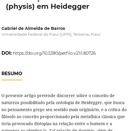
(physis) em Heidegger
Gabriel de Almeida de Barros
Universidade Federal do Piauí (UFPI), Teresina, Piauí
DOI:
https://doi.org/10.5380/petfilo.v21i1.80726
RESUMO
O presente artigo pretende discorrer sobre o conceito de
natureza possibilitado pela ontologia de Heidegger, que busca
no pensamento grego seu sentido mais originário, e a crítica do
filósofo ao conceito proporcionado pela metafísica clássica que
teria provocado distopias na relação entre o homem e a
natureza ao objetivá-la. Tal relação de domínio, além de