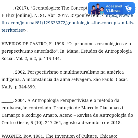
______. (2017). “Geontologies: The Concept and Its Territories”. In:
E-Flux [online]. N. 81. Abr. 2017. Disponível em: <
https://www.e-
flux.com/journal/81/129623372/geontologies-the-concept-and-its-
territories/
>.
VIVEIROS DE CASTRO, E. 1996. “Os pronomes cosmológicos e o
perspectivismo ameríndio”. In: Mana, Estudos de Antropologia
Social. Vol. 2, n.2, p. 115-144.
______. 2002. Perspectivismo e multinaturalismo na américa
indígena. A inconstância da alma selvagem. São Paulo: Cosac
Naify. p.344-399.
______. 2004. A Antropologia Perspectivista e o método da
equivocação controlada. Tradução de Marcelo Giacomazzi
Camargo e Rodrigo Amaro. Aceno – Revista de Antropologia do
Centro-Oeste, 5 (10): 247-264, agosto a dezembro de 2018.
WAGNER, Roy. 1981. The Invention of Culture. Chicago: