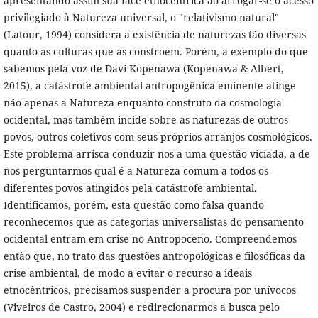
apresentando assim sua face etnocêntrica ao arrogar-se o acesso
privilegiado à Natureza universal, o "relativismo natural"
(Latour, 1994) considera a existência de naturezas tão diversas
quanto as culturas que as constroem. Porém, a exemplo do que
sabemos pela voz de Davi Kopenawa (Kopenawa & Albert,
2015), a catástrofe ambiental antropogênica eminente atinge
não apenas a Natureza enquanto construto da cosmologia
ocidental, mas também incide sobre as naturezas de outros
povos, outros coletivos com seus próprios arranjos cosmológicos.
Este problema arrisca conduzir-nos a uma questão viciada, a de
nos perguntarmos qual é a Natureza comum a todos os
diferentes povos atingidos pela catástrofe ambiental.
Identificamos, porém, esta questão como falsa quando
reconhecemos que as categorias universalistas do pensamento
ocidental entram em crise no Antropoceno. Compreendemos
então que, no trato das questões antropológicas e filosóficas da
crise ambiental, de modo a evitar o recurso a ideais
etnocêntricos, precisamos suspender a procura por unívocos
(Viveiros de Castro, 2004) e redirecionarmos a busca pelo