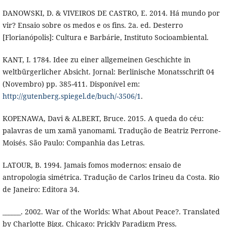
DANOWSKI, D. & VIVEIROS DE CASTRO, E. 2014. Há mundo por
vir? Ensaio sobre os medos e os fins. 2a. ed. Desterro
[Florianópolis]: Cultura e Barbárie, Instituto Socioambiental.
KANT, I. 1784. Idee zu einer allgemeinen Geschichte in
weltbürgerlicher Absicht. Jornal: Berlinische Monatsschrift 04
(Novembro) pp. 385-411. Disponível em:
http://gutenberg.spiegel.de/buch/-3506/1
.
KOPENAWA, Davi & ALBERT, Bruce. 2015. A queda do céu:
palavras de um xamã yanomami. Tradução de Beatriz Perrone-
Moisés. São Paulo: Companhia das Letras.
LATOUR, B. 1994. Jamais fomos modernos: ensaio de
antropologia simétrica. Tradução de Carlos Irineu da Costa. Rio
de Janeiro: Editora 34.
______. 2002. War of the Worlds: What About Peace?. Translated
by Charlotte Bigg. Chicago: Prickly Paradigm Press.