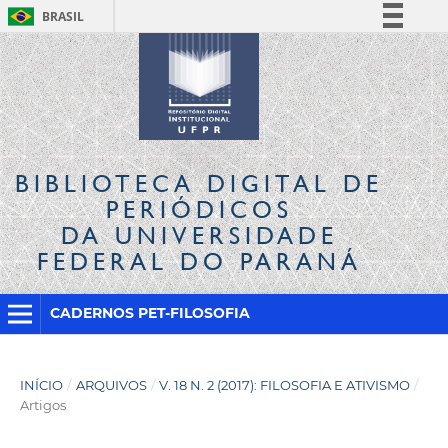
BRASIL
Simplifique!
Comunica BR
Participe
Acesso à informação
Legislação
BIBLIOTECA DIGITAL
DE
Canais
PERIÓDICOS
DA UNIVERSIDADE
FEDERAL DO PARANÁ
CADERNOS PET-FILOSOFIA
INÍCIO
/
ARQUIVOS
/
V. 18 N. 2 (2017): FILOSOFIA E ATIVISMO
/
Artigos