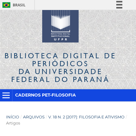
BRASIL
Simplifique!
Comunica BR
Participe
Acesso à informação
Legislação
BIBLIOTECA DIGITAL
DE
Canais
PERIÓDICOS
DA UNIVERSIDADE
FEDERAL DO PARANÁ
CADERNOS PET-FILOSOFIA
INÍCIO
/
ARQUIVOS
/
V. 18 N. 2 (2017): FILOSOFIA E ATIVISMO
/
Artigos