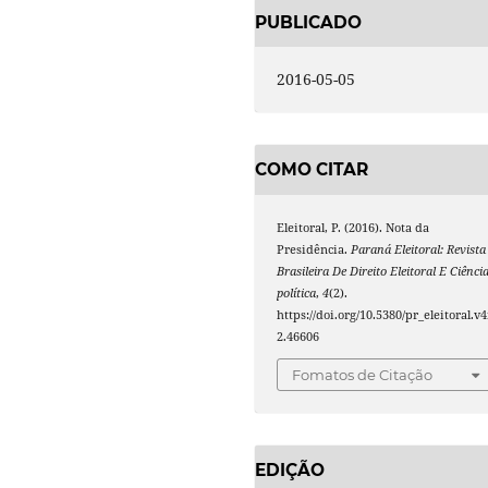
PUBLICADO
2016-05-05
COMO CITAR
Eleitoral, P. (2016). Nota da
Presidência.
Paraná Eleitoral: Revista
Brasileira De Direito Eleitoral E Ciênci
política
,
4
(2).
https://doi.org/10.5380/pr_eleitoral.v4
2.46606
Fomatos de Citação
EDIÇÃO