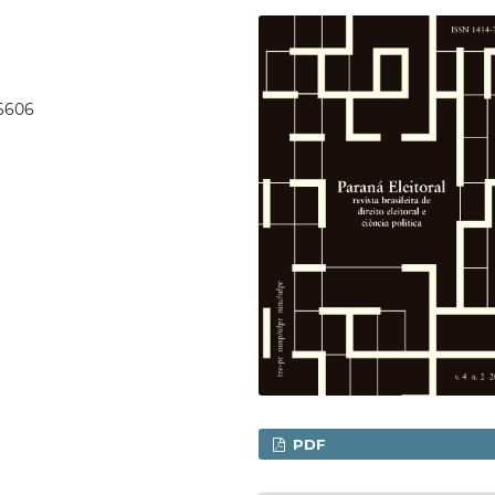
46606
PDF