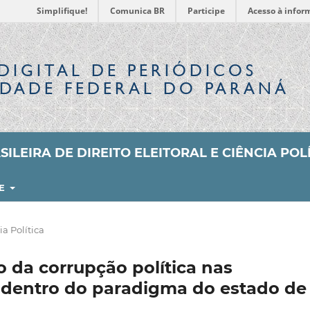
Simplifique!
Comunica BR
Participe
Acesso à infor
DIGITAL
DE PERIÓDICOS
IDADE FEDERAL DO PARANÁ
ILEIRA DE DIREITO ELEITORAL E CIÊNCIA POL
RE
ia Política
 da corrupção política nas
 dentro do paradigma do estado de