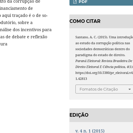
exto da corrupção de
PDF
 financiamento de
o aqui traçado é o de so­
COMO CITAR
odutório, sobre a
nálise dos incentivos para
tas de debate e reflexão
Santano, A. C. (2015). Uma introduçã
ao estudo da corrupção política nas
gura
sociedades democráticas dentro do
paradigma do estado de direito.
Paraná Eleitoral: Revista Brasileira De
Direito Eleitoral E Ciência política
,
4
(1)
https://doi.org/10.5380/pr_eleitoral.v4
1.42813
Fomatos de Citação
EDIÇÃO
v. 4 n. 1 (2015)