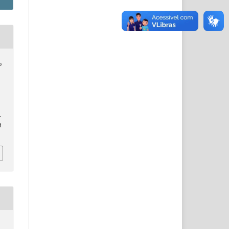
o
.
i