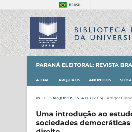
BRASIL
BIBLIOTECA 
DA UNIVERS
PARANÁ ELEITORAL: REVISTA BRAS
ATUAL
ARQUIVOS
ANÚNCIOS
SOB
INÍCIO
/
ARQUIVOS
/
V. 4 N. 1 (2015)
/
Artigos Ciênc
Uma introdução ao estudo
sociedades democráticas
direito