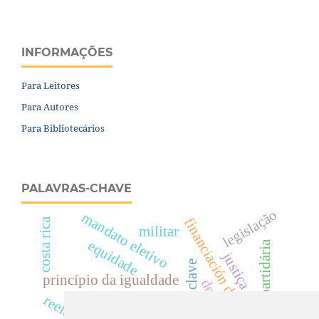
INFORMAÇÕES
Para Leitores
Para Autores
Para Bibliotecários
PALAVRAS-CHAVE
legislação
mandato eletivo
financiación de partidos
costa rica
militar
equidade
elite partidária
justiça
palabras clave
princípio da igualdade
democracia.
poder do eleitor.
reeleições
alemania