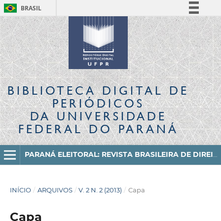
BRASIL
Simplifique!
Comunica BR
Participe
Acesso à informação
Legislação
BIBLIOTECA DIGITAL
DE
Canais
PERIÓDICOS
DA UNIVERSIDADE
FEDERAL DO PARANÁ
PARANÁ ELEITORAL: REVISTA BRASILEIRA DE DIREITO ELEITORAL E CIÊNCIA POLÍTICA
INÍCIO
/
ARQUIVOS
/
V. 2 N. 2 (2013)
/
Capa
Capa