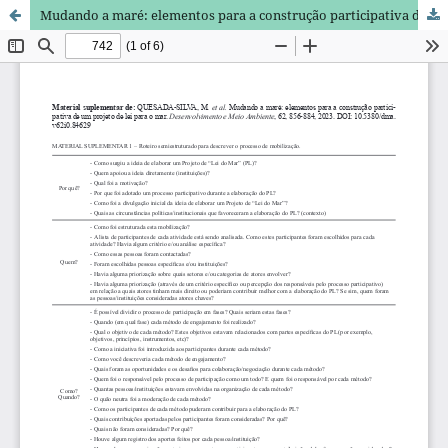
Mudando a maré: elementos para a construção participativa de um projeto de lei para o mar