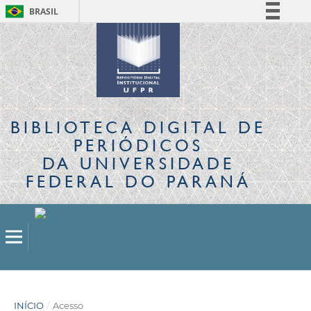
BRASIL
Simplifique!
Comunica BR
Participe
Acesso à informação
Legislação
BIBLIOTECA DIGITAL
DE
Canais
PERIÓDICOS
DA UNIVERSIDADE
FEDERAL DO PARANÁ
INÍCIO
/
Acesso