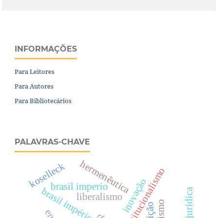
INFORMAÇÕES
Para Leitores
Para Autores
Para Bibliotecários
PALAVRAS-CHAVE
hermenêutica
koselleck
constitucionalismo
inovação
brasil imperio
brasil império
liberalismo