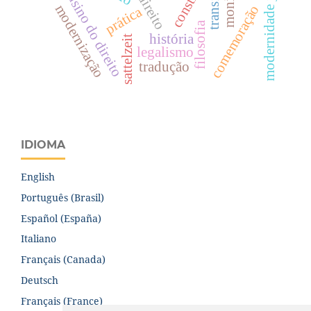
modernidade jurídica
monismo
transição
ensino do direito
direito
modernização
comemoração
prática
filosofia
história
sattelzeit
legalismo
tradução
IDIOMA
English
Português (Brasil)
Español (España)
Italiano
Français (Canada)
Deutsch
Français (France)