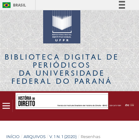
BRASIL
Simplifique!
Comunica BR
Participe
Acesso à informação
Legislação
BIBLIOTECA DIGITAL
DE
Canais
PERIÓDICOS
DA UNIVERSIDADE
FEDERAL DO PARANÁ
INÍCIO
/
ARQUIVOS
/
V. 1 N. 1 (2020)
/
Resenhas