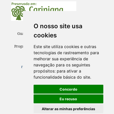
O nosso site usa
Guaju – Revista Brasileira de Desenvolvimento
cookies
Territorial Sustentável
Programa de Pós-Graduação em Desenvolvimento
Este site utiliza cookies e outras
Territorial Sustentável (PPGDTS/UFPR)
tecnologias de rastreamento para
melhorar sua experiência de
Matinhos – Paraná
navegação para os seguintes
revistaguaju@gmail.com
ISSN 2447-4096
propósitos:
para ativar a
funcionalidade básica do site
.
Concordo
Eu recuso
Alterar as minhas preferências