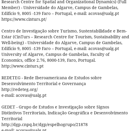
Research Centre for Spatial and Organizational Dynamics) (Full
Member) - Universidade do Algarve, Campus de Gambelas,
Edifício 9, 8005 -139 Faro – Portugal, e-mail: acovas@ualg.pt
https://www.cinturs.pt/
Centro de Investigação sobre Turismo, Sustentabilidade e Bem-
Estar (CinTurs – Research Centre for Tourism, Sustainability and
Well-being) - Universidade do Algarve, Campus de Gambelas,
Edifício 9, 8005 -139 Faro – Portugal, e-mail: acovas@ualg.pt
University of Algarve, Campus de Gambelas, Faculty of
Economics, office 2.76, 8000-139, Faro, Portugal.
http://www.cinturs.pt
REDETEG - Rede Iberoamericana de Estudos sobre
Desenvolvimento Territorial e Governança
http://redeteg.org/
e-mail: acovas@ualg.pt
GEDET - Grupo de Estudos e Investigação sobre Signos
Distintivos Territoriais, Indicação Geográfica e Desenvolvimento
Territorial
http://dgp.cnpq.br/dgp/espelhogrupo/21878
e-mail: acovas@ualg.pt