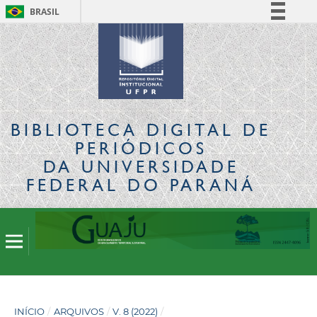
BRASIL
Simplifique!
Comunica BR
Participe
Acesso à informação
Legislação
BIBLIOTECA DIGITAL
DE
Canais
PERIÓDICOS
DA UNIVERSIDADE
FEDERAL DO PARANÁ
INÍCIO
/
ARQUIVOS
/
V. 8 (2022)
/