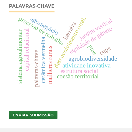
PALAVRAS-CHAVE
processo de trabalho
agronegócio
desenvolvimento rural.
jardim vertical
barreira
equidade de gênero
capital relacional
sistema agroalimentar
cerâmica vermelha
pme
eups
mulheres rurais
palavras-chave
agrobiodiversidade
atividade inovativa
estrutura social
coesão territorial
ENVIAR SUBMISSÃO