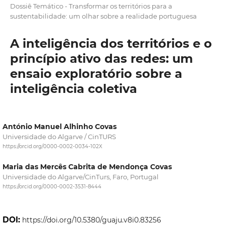
Dossiê Temático - Transformar os territórios para a
sustentabilidade: um olhar sobre a realidade portuguesa
A inteligência dos territórios e o
princípio ativo das redes: um
ensaio exploratório sobre a
inteligência coletiva
António Manuel Alhinho Covas
Universidade do Algarve / CinTURS
https://orcid.org/0000-0002-0034-102X
Maria das Mercês Cabrita de Mendonça Covas
Universidade do Algarve/CinTurs, Faro, Portugal
https://orcid.org/0000-0002-3531-8444
DOI:
https://doi.org/10.5380/guaju.v8i0.83256