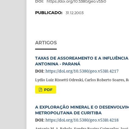
DOI:
https://doi.org/10.5380/geo.v53i0
PUBLICADO:
31.12.2003
ARTIGOS
TAXAS DE ASSOREAMENTO E A INFLUÊNCI
ANTONINA - PARANÁ
DOI:
https://doi.org/10.5380/geo.v53i0.4217
Lydio Luiz Rissetti Odreski, Carlos Roberto Soares, 
PDF
A EXPLORAÇÃO MINERAL E O DESENVOLVIM
METROPOLITANA DE CURITIBA
DOI:
https://doi.org/10.5380/geo.v53i0.4218
Antonio M. A. Rebelo, Sandra Boeira Guimarães, José