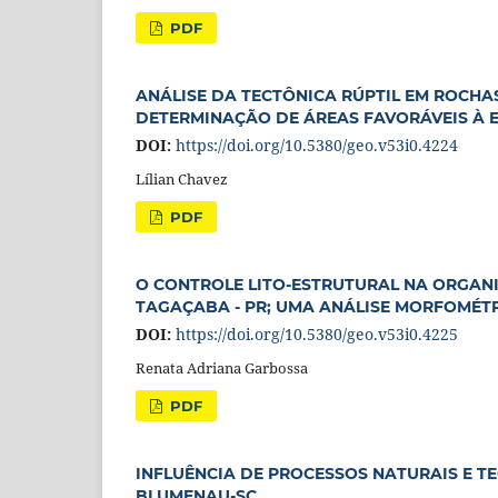
PDF
ANÁLISE DA TECTÔNICA RÚPTIL EM ROCHA
DETERMINAÇÃO DE ÁREAS FAVORÁVEIS À
DOI:
https://doi.org/10.5380/geo.v53i0.4224
Lílian Chavez
PDF
O CONTROLE LITO-ESTRUTURAL NA ORGANI
TAGAÇABA - PR; UMA ANÁLISE MORFOMÉT
DOI:
https://doi.org/10.5380/geo.v53i0.4225
Renata Adriana Garbossa
PDF
INFLUÊNCIA DE PROCESSOS NATURAIS E T
BLUMENAU-SC