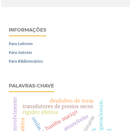
INFORMAÇÕES
Para Leitores
Para Autores
Para Bibliotecários
PALAVRAS-CHAVE
desenvolvimento
desdobro de toras
transdutores de pontos secos
bambu maciço
rigidez efetiva
amarelinho