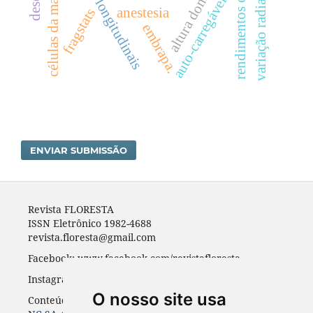
rendimentos operacionais.
altura dominante
ondas longitudinais
células da madeira
auto-carregáveis
variação radial.
anestesia
fragstats
embrapa.
ENVIAR SUBMISSÃO
Revista FLORESTA
ISSN Eletrônico 1982-4688
revista.floresta@gmail.com
Facebook: www.facebook.com/revistafloresta
Instagran: revista_floresta
O nosso site usa
Conteúdos do periódico licenciados sob uma
CC BY-