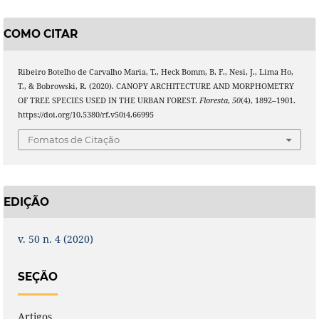
COMO CITAR
Ribeiro Botelho de Carvalho Maria, T., Heck Bomm, B. F., Nesi, J., Lima Ho,
T., & Bobrowski, R. (2020). CANOPY ARCHITECTURE AND MORPHOMETRY
OF TREE SPECIES USED IN THE URBAN FOREST.
Floresta
,
50
(4), 1892–1901.
https://doi.org/10.5380/rf.v50i4.66995
Fomatos de Citação
EDIÇÃO
v. 50 n. 4 (2020)
SEÇÃO
Artigos