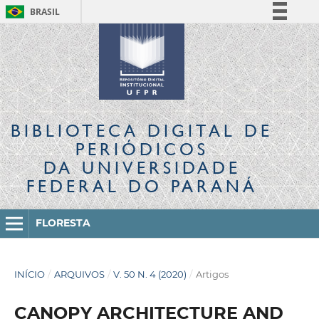
BRASIL
Simplifique!
Comunica BR
Participe
Acesso à informação
Legislação
BIBLIOTECA DIGITAL
DE
Canais
PERIÓDICOS
DA UNIVERSIDADE
FEDERAL DO PARANÁ
FLORESTA
INÍCIO
/
ARQUIVOS
/
V. 50 N. 4 (2020)
/
Artigos
CANOPY ARCHITECTURE AND