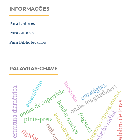
INFORMAÇÕES
Para Leitores
Para Autores
Para Bibliotecários
PALAVRAS-CHAVE
amarelinho
anestesia
estratégias.
ondas longitudinais
estrutura diamétrica.
ondas de superfície
rendimentos operacionais.
bambu maciço
desdobro de toras
variação radial.
fragstats
auto-carregáveis
pinta-preta.
embrapa.
rigidez efetiva