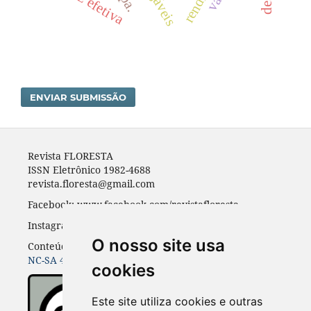
ENVIAR SUBMISSÃO
Revista FLORESTA
ISSN Eletrônico 1982-4688
revista.floresta@gmail.com
Facebook: www.facebook.com/revistafloresta
Instagran: revista_floresta
O nosso site usa
Conteúdos do periódico licenciados sob uma
CC BY-
NC-SA 4.0
cookies
Este site utiliza cookies e outras