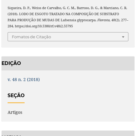
Siqueira, D. P., Weiss de Carvalho, G. C. M., Barroso, D. G., & Marciano, C. R.
(2018). LODO DE ESGOTO TRATADO NA COMPOSIÇÃO DE SUBSTRATO
PARA PRODUÇÃO DE MUDAS DE Lafoensia glyptocarpa.
Floresta
,
48
(2), 277–
284. https://doi.org/10.5380/rf.v48i2.55795
Fomatos de Citação
EDIÇÃO
v. 48 n. 2 (2018)
SEÇÃO
Artigos