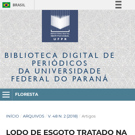
BRASIL
Simplifique!
Comunica BR
Participe
Acesso à informação
Legislação
BIBLIOTECA DIGITAL
DE
Canais
PERIÓDICOS
DA UNIVERSIDADE
FEDERAL DO PARANÁ
FLORESTA
INÍCIO
/
ARQUIVOS
/
V. 48 N. 2 (2018)
/
Artigos
LODO DE ESGOTO TRATADO NA