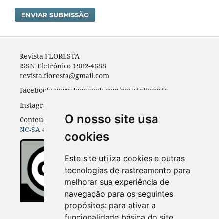
ENVIAR SUBMISSÃO
Revista FLORESTA
ISSN Eletrônico 1982-4688
revista.floresta@gmail.com
Facebook: www.facebook.com/revistafloresta
Instagran: revista_floresta
O nosso site usa
Conteúdos do periódico licenciados sob uma
CC BY-
NC-SA 4.0
cookies
Este site utiliza cookies e outras
tecnologias de rastreamento para
melhorar sua experiência de
navegação para os seguintes
propósitos:
para ativar a
funcionalidade básica do site
.