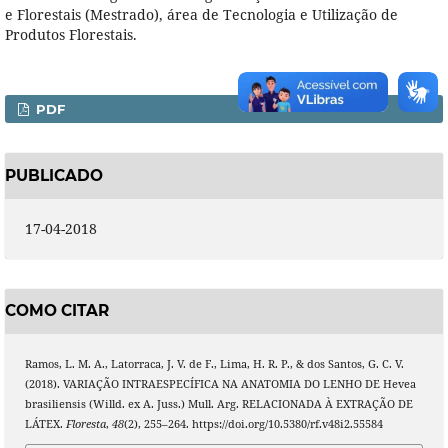
e Florestais (Mestrado), área de Tecnologia e Utilização de
Produtos Florestais.
PDF
PUBLICADO
17-04-2018
COMO CITAR
Ramos, L. M. A., Latorraca, J. V. de F., Lima, H. R. P., & dos Santos, G. C. V.
(2018). VARIAÇÃO INTRAESPECÍFICA NA ANATOMIA DO LENHO DE Hevea
brasiliensis (Willd. ex A. Juss.) Mull. Arg. RELACIONADA À EXTRAÇÃO DE
LÁTEX.
Floresta
,
48
(2), 255–264. https://doi.org/10.5380/rf.v48i2.55584