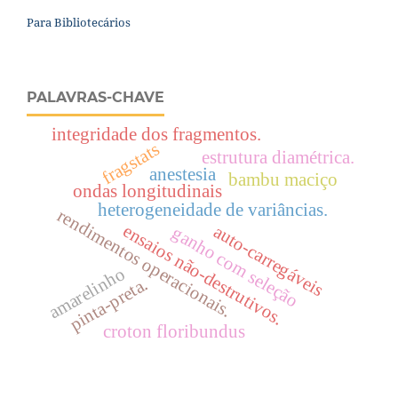
Para Bibliotecários
PALAVRAS-CHAVE
integridade dos fragmentos.
fragstats
estrutura diamétrica.
anestesia
bambu maciço
ondas longitudinais
heterogeneidade de variâncias.
rendimentos operacionais.
ensaios não-destrutivos.
auto-carregáveis
ganho com seleção
amarelinho
pinta-preta.
croton floribundus