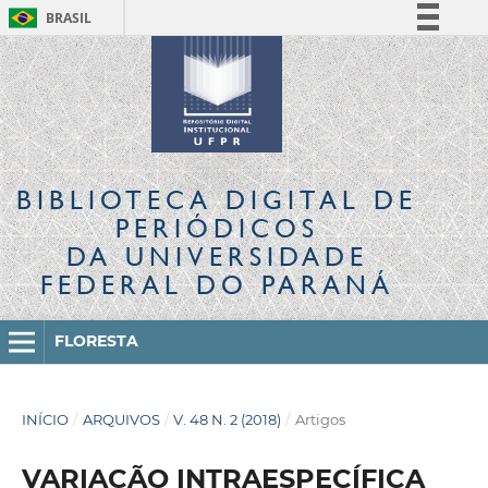
BRASIL
Simplifique!
Comunica BR
Participe
Acesso à informação
Legislação
BIBLIOTECA DIGITAL
DE
Canais
PERIÓDICOS
DA UNIVERSIDADE
FEDERAL DO PARANÁ
FLORESTA
INÍCIO
/
ARQUIVOS
/
V. 48 N. 2 (2018)
/
Artigos
VARIAÇÃO INTRAESPECÍFICA