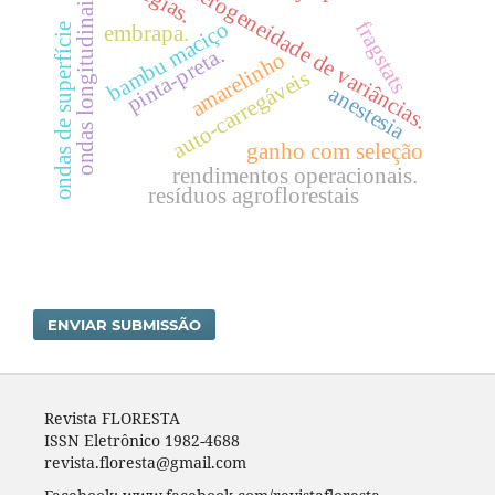
heterogeneidade de variâncias.
ondas longitudinais
bambu maciço
fragstats
ondas de superfície
embrapa.
pinta-preta.
amarelinho
auto-carregáveis
anestesia
ganho com seleção
rendimentos operacionais.
resíduos agroflorestais
ENVIAR SUBMISSÃO
Revista FLORESTA
ISSN Eletrônico 1982-4688
revista.floresta@gmail.com