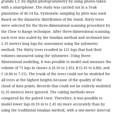
grandis
L.f. by digital photogrammetry by using photos taken
with a smartphone. The study was carried out in a Teak
plantation of 46.54 ha. Systematic sampling by plots was used.
Based on the diametric distribution of the stand, thirty trees
were selected for the three-dimensional scanning procedure by
the Close to Range technique. After three-dimensional scanning,
each tree was scaled by the Smalian method and sectioned into
2.35 meters long logs for assessment using the xylometer
method. The thirty trees resulted in 121 logs that had their
volumes measured using the xylometer. Using three-
dimensional modeling, it was possible to model and measure the
volume of 71 logs in classes A (0.10 to 2.45), B (2.45 to 4.80), and
C (4.80 to 7.15). The trunk of the trees could not be modeled for
all trees at the highest heights because of the quality of the
cloud of data points. Records that could not be entirely modeled
(2.35 meters) were ignored. The cubing methods were
compared by the paired t-test. Therefore, it was possible to
model lower logs (0.10 m to 2.45 m) more accurately than by
using the traditional Smalian method, with a one-meter interval