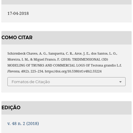
17-04-2018
COMO CITAR
Schirmbeck Chaves, A. G., Sanquetta, C. R., Arce, J. E., dos Santos, L. O.,
Moreira, I. M., & Miguel Franco, F. (2018). TRIDIMENSIONAL (3D)
MODELING OF TRUNKS AND COMMERCIAL LOGS OF Tectona grandis L.f.
Floresta
,
48
(2), 225–234. https://doi.org/10.5380/rf.v48i2.55224
Fomatos de Citação
EDIÇÃO
v. 48 n. 2 (2018)