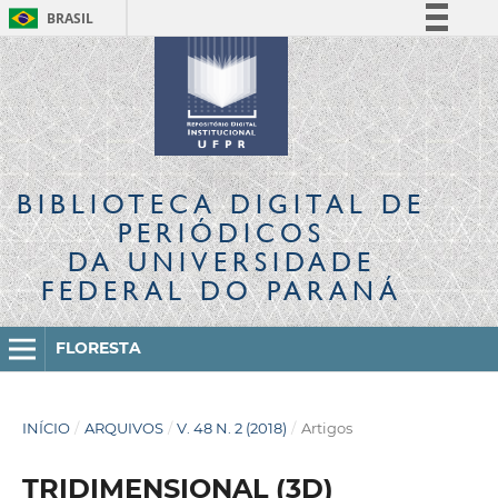
BRASIL
Simplifique!
Comunica BR
Participe
Acesso à informação
Legislação
BIBLIOTECA DIGITAL
DE
Canais
PERIÓDICOS
DA UNIVERSIDADE
FEDERAL DO PARANÁ
FLORESTA
INÍCIO
/
ARQUIVOS
/
V. 48 N. 2 (2018)
/
Artigos
TRIDIMENSIONAL (3D)