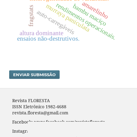
amarelinho
rendimentos operacionais.
murraya paniculata
bambu maciço
fragstats
auto-carregáveis
altura dominante
ensaios não-destrutivos.
ENVIAR SUBMISSÃO
Revista FLORESTA
ISSN Eletrônico 1982-4688
revista.floresta@gmail.com
Facebook: www.facebook.com/revistafloresta
Instagran: revista_floresta