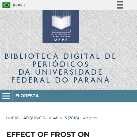
BRASIL
Simplifique!
Comunica BR
Participe
Acesso à informação
Legislação
BIBLIOTECA DIGITAL
DE
Canais
PERIÓDICOS
DA UNIVERSIDADE
FEDERAL DO PARANÁ
FLORESTA
INÍCIO
/
ARQUIVOS
/
V. 48 N. 3 (2018)
/
Artigos
EFFECT OF FROST ON