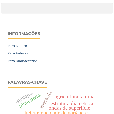
INFORMAÇÕES
Para Leitores
Para Autores
Para Bibliotecários
PALAVRAS-CHAVE
embrapa.
anestesia
pinta-preta.
agricultura familiar
estrutura diamétrica.
ondas de superfície
heterogeneidade de variâncias.