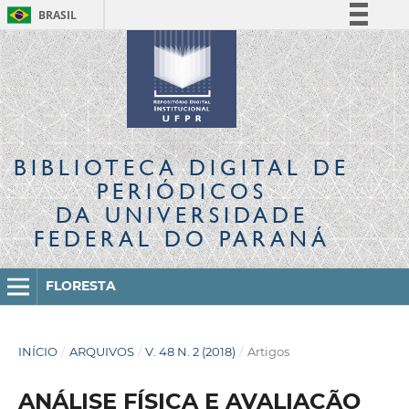
BRASIL
Simplifique!
Comunica BR
Participe
Acesso à informação
Legislação
BIBLIOTECA DIGITAL
DE
Canais
PERIÓDICOS
DA UNIVERSIDADE
FEDERAL DO PARANÁ
FLORESTA
INÍCIO
/
ARQUIVOS
/
V. 48 N. 2 (2018)
/
Artigos
ANÁLISE FÍSICA E AVALIAÇÃO