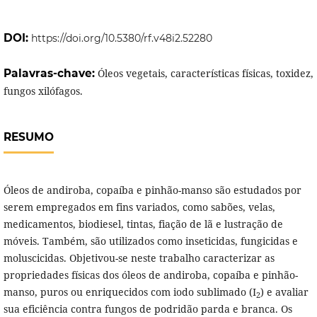
DOI:
https://doi.org/10.5380/rf.v48i2.52280
Palavras-chave:
Óleos vegetais, características físicas, toxidez,
fungos xilófagos.
RESUMO
Óleos de andiroba, copaíba e pinhão-manso são estudados por
serem empregados em fins variados, como sabões, velas,
medicamentos, biodiesel, tintas, fiação de lã e lustração de
móveis. Também, são utilizados como inseticidas, fungicidas e
moluscicidas. Objetivou-se neste trabalho caracterizar as
propriedades físicas dos óleos de andiroba, copaíba e pinhão-
manso, puros ou enriquecidos com iodo sublimado (I
) e avaliar
2
sua eficiência contra fungos de podridão parda e branca.
Os