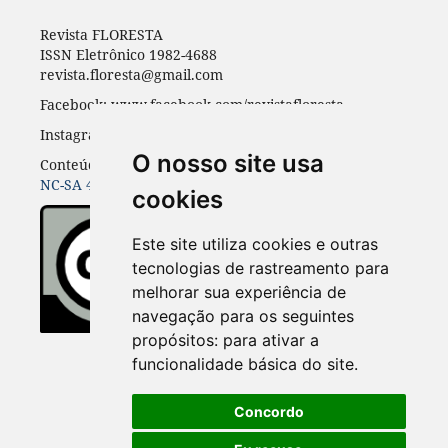
Revista FLORESTA
ISSN Eletrônico 1982-4688
revista.floresta@gmail.com
Facebook: www.facebook.com/revistafloresta
Instagran: revista_floresta
O nosso site usa
Conteúdos do periódico licenciados sob uma
CC BY-
NC-SA 4.0
cookies
Este site utiliza cookies e outras
tecnologias de rastreamento para
melhorar sua experiência de
navegação para os seguintes
propósitos:
para ativar a
funcionalidade básica do site
.
Concordo