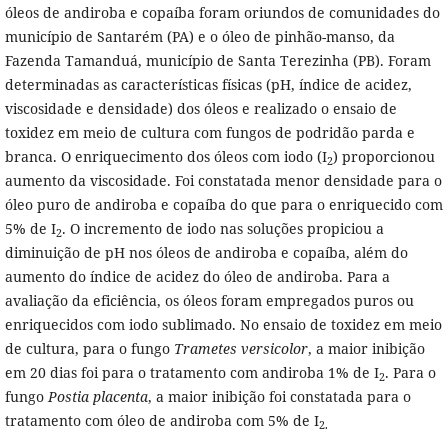
óleos de andiroba e copaíba foram oriundos de comunidades do
município de Santarém (PA) e o óleo de pinhão-manso, da
Fazenda Tamanduá, município de Santa Terezinha (PB). Foram
determinadas as características físicas (pH, índice de acidez,
viscosidade e densidade) dos óleos e realizado o ensaio de
toxidez em meio de cultura com fungos de podridão parda e
branca. O enriquecimento dos óleos com iodo (I
) proporcionou
2
aumento da viscosidade. Foi constatada menor densidade para o
óleo puro de andiroba e copaíba do que para o enriquecido com
5% de I
. O incremento de iodo nas soluções propiciou a
2
diminuição de pH nos óleos de andiroba e copaíba, além do
aumento do índice de acidez do óleo de andiroba. Para a
avaliação da eficiência, os óleos foram empregados puros ou
enriquecidos com iodo sublimado. No ensaio de toxidez em meio
de cultura, para o fungo
Trametes versicolor
, a maior inibição
em 20 dias foi para o tratamento com andiroba 1% de I
. Para o
2
fungo
Postia placenta
,
a maior inibição foi constatada para o
tratamento com óleo de andiroba com 5% de I
2.