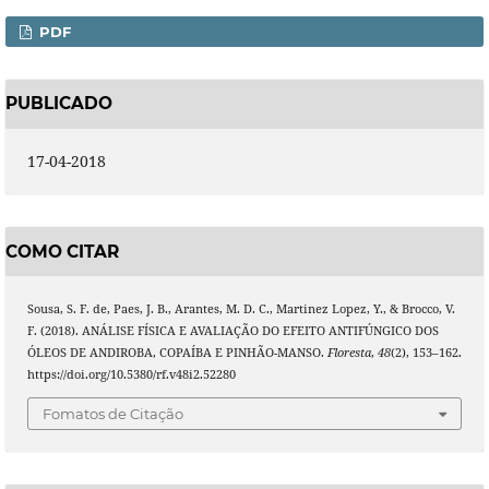
PDF
PUBLICADO
17-04-2018
COMO CITAR
Sousa, S. F. de, Paes, J. B., Arantes, M. D. C., Martinez Lopez, Y., & Brocco, V.
F. (2018). ANÁLISE FÍSICA E AVALIAÇÃO DO EFEITO ANTIFÚNGICO DOS
ÓLEOS DE ANDIROBA, COPAÍBA E PINHÃO-MANSO.
Floresta
,
48
(2), 153–162.
https://doi.org/10.5380/rf.v48i2.52280
Fomatos de Citação