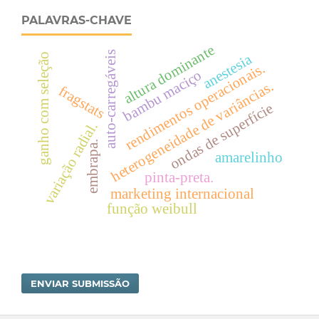
PALAVRAS-CHAVE
altura dominante
auto-carregáveis
anestesia
ganho com seleção
rendimentos operacionais.
bambu maciço
heterogeneidade de variâncias.
fragstats
ondas de superfície
variação radial.
embrapa.
amarelinho
pinta-preta.
marketing internacional
função weibull
ENVIAR SUBMISSÃO