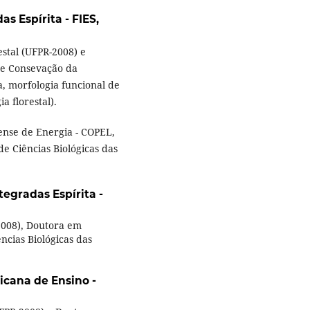
s Espírita - FIES,
estal (UFPR-2008) e
de Consevação da
, morfologia funcional de
a florestal).
nse de Energia - COPEL,
de Ciências Biológicas das
egradas Espírita -
2008), Doutora em
ncias Biológicas das
icana de Ensino -