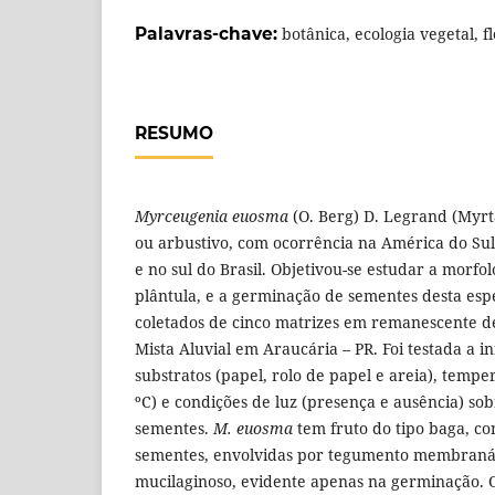
Palavras-chave:
botânica, ecologia vegetal, 
RESUMO
Myrceugenia euosma
(O. Berg) D. Legrand (Myr
ou arbustivo, com ocorrência na América do Sul
e no sul do Brasil. Objetivou-se estudar a morfo
plântula, e a germinação de sementes desta espé
coletados de cinco matrizes em remanescente d
Mista Aluvial em Araucária – PR. Foi testada a i
substratos (papel, rolo de papel e areia), temper
ºC) e condições de luz (presença e ausência) so
sementes.
M. euosma
tem fruto do tipo baga, co
sementes, envolvidas por tegumento membran
mucilaginoso, evidente apenas na germinação. 