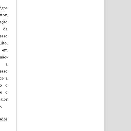
igos
utor,
ação
e da
esso
uito,
, em
não-
do a
esso
co a
do o
to o
aior
o.
ados