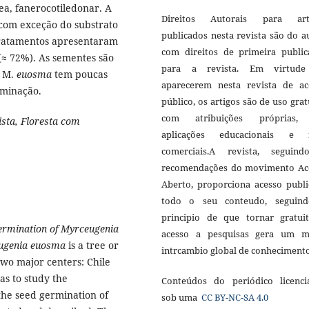
gea, fanerocotiledonar. A
Direitos Autorais para art
, com exceção do substrato
publicados nesta revista são do a
tratamentos apresentaram
com direitos de primeira public
(≈ 72%). As sementes são
para a revista. Em virtud
e M.
euosma
tem poucas
aparecerem nesta revista de ac
rminação.
público, os artigos são de uso grat
com atribuições próprias
sta, Floresta com
aplicações educacionais e 
comerciais.A revista, seguin
recomendações do movimento Ac
Aberto, proporciona acesso publi
todo o seu conteudo, seguin
principio de que tornar gratui
germination of Myrceugenia
acesso a pesquisas gera um m
ugenia euosma
is a tree or
intrcambio global de conheciment
two major centers: Chile
as to study the
Conteúdos do periódico licenci
the seed germination of
sob uma
CC BY-NC-SA 4.0