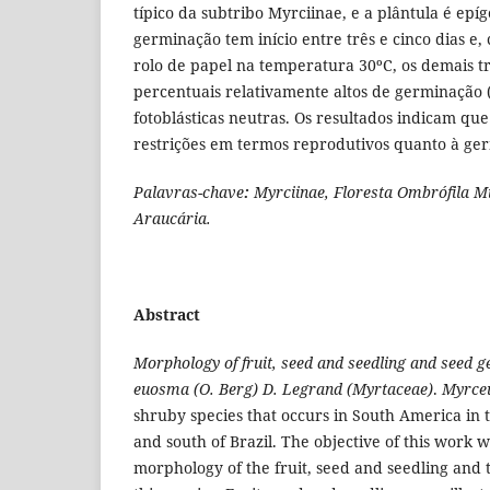
típico da subtribo Myrciinae, e a plântula é epí
germinação tem início entre três e cinco dias e
rolo de papel na temperatura 30ºC, os demais 
percentuais relativamente altos de germinação 
fotoblásticas neutras. Os resultados indicam qu
restrições em termos reprodutivos quanto à ge
Palavras-chave
:
Myrciinae, Floresta Ombrófila Mi
Araucária.
Abstract
Morphology of fruit, seed and seedling and seed 
euosma (O. Berg) D. Legrand (Myrtaceae)
.
Myrce
shruby species that occurs in South America in 
and south of Brazil. The objective of this work w
morphology of the fruit, seed and seedling and 