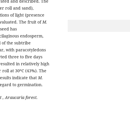
strated and described. The
er roll and sand),
ions of light (presence
aluated. The fruit of
M.
 seed has
ilaginous endosperm,
 of the subtribe
ar, with paracotyledons
ted three to five days
resulted in relatively high
 roll at 30ºC (43%). The
esults indicate that
M.
regard to germination.
, Araucaria forest.