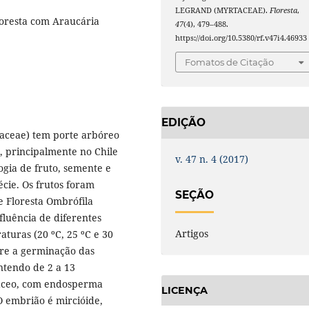
LEGRAND (MYRTACEAE).
Floresta
,
floresta com Araucária
47
(4), 479–488.
https://doi.org/10.5380/rf.v47i4.46933
Fomatos de Citação
EDIÇÃO
taceae) tem porte arbóreo
, principalmente no Chile
v. 47 n. 4 (2017)
logia de fruto, semente e
cie. Os frutos foram
SEÇÃO
e Floresta Ombrófila
nfluência de diferentes
Artigos
aturas (20 ºC, 25 ºC e 30
bre a germinação das
ntendo de 2 a 13
áceo, com endosperma
LICENÇA
O embrião é mircióide,