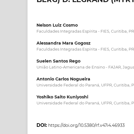
Nelson Luiz Cosmo
Faculdades Integradas Espírita - FIES, Curitiba, PR
Alessandra Mara Gogosz
Faculdades Integradas Espírita - FIES, Curitiba, PR
Suelen Santos Rego
União Latino-Americana de Ensino - FAJAR, Jaguar
Antonio Carlos Nogueira
Universidade Federal do Paraná, UFPR, Curitiba, P
Yoshiko Saito Kuniyoshi
Universidade Federal do Paraná, UFPR, Curitiba, P
DOI:
https://doi.org/10.5380/rf.v47i4.46933