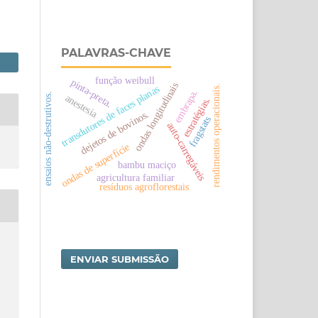
PALAVRAS-CHAVE
função weibull
pinta-preta.
ondas longitudinais
rendimentos operacionais.
transdutores de faces planas
embrapa.
ensaios não-destrutivos.
anestesia
estratégias.
dejetos de bovinos.
fragstats
auto-carregáveis
ondas de superfície
bambu maciço
agricultura familiar
resíduos agroflorestais
ENVIAR SUBMISSÃO