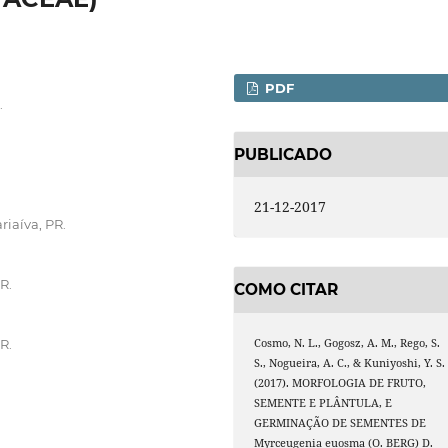
PDF
.
PUBLICADO
21-12-2017
iaíva, PR.
R.
COMO CITAR
Cosmo, N. L., Gogosz, A. M., Rego, S.
R.
S., Nogueira, A. C., & Kuniyoshi, Y. S.
(2017). MORFOLOGIA DE FRUTO,
SEMENTE E PLÂNTULA, E
GERMINAÇÃO DE SEMENTES DE
Myrceugenia euosma (O. BERG) D.