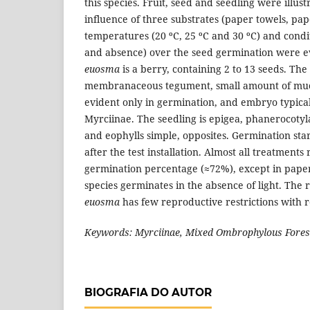
this species. Fruit, seed and seedling were illu
influence of three substrates (paper towels, pap
temperatures (20 ºC, 25 ºC and 30 ºC) and condit
and absence) over the seed germination were ev
euosma
is a berry, containing 2 to 13 seeds. The
membranaceous tegument, small amount of muc
evident only in germination, and embryo typical
Myrciinae. The seedling is epigea, phanerocotyl
and eophylls simple, opposites. Germination star
after the test installation. Almost all treatments 
germination percentage (≈72%), except in paper
species germinates in the absence of light. The r
euosma
has few reproductive restrictions with 
Keywords: Myrciinae, Mixed Ombrophylous Forest 
BIOGRAFIA DO AUTOR