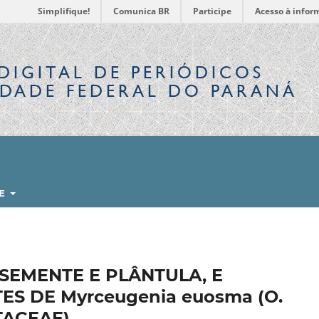
Simplifique!
Comunica BR
Participe
Acesso à infor
DIGITAL
DE PERIÓDICOS
IDADE FEDERAL DO PARANÁ
RE
SEMENTE E PLÂNTULA, E
S DE Myrceugenia euosma (O.
TACEAE)