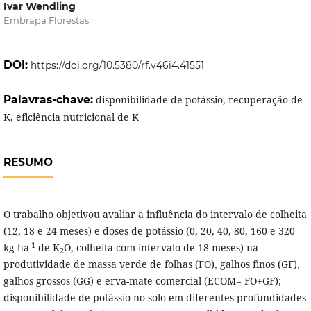
Ivar Wendling
Embrapa Florestas
DOI:
https://doi.org/10.5380/rf.v46i4.41551
Palavras-chave:
disponibilidade de potássio, recuperação de
K, eficiência nutricional de K
RESUMO
O trabalho objetivou avaliar a influência do intervalo de colheita
(12, 18 e 24 meses) e doses de potássio (0, 20, 40, 80, 160 e 320
-1
kg ha
de K
O, colheita com intervalo de 18 meses) na
2
produtividade de massa verde de folhas (FO), galhos finos (GF),
galhos grossos (GG) e erva-mate comercial (ECOM= FO+GF);
disponibilidade de potássio no solo em diferentes profundidades