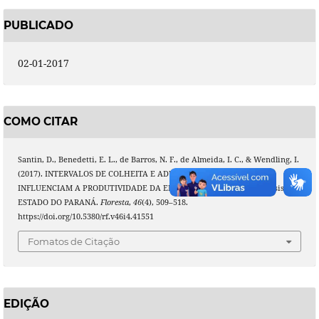
PUBLICADO
02-01-2017
COMO CITAR
Santin, D., Benedetti, E. L., de Barros, N. F., de Almeida, I. C., & Wendling, I.
(2017). INTERVALOS DE COLHEITA E ADUBAÇÃO POTÁSSICA
INFLUENCIAM A PRODUTIVIDADE DA ERVA-MATE (Ilex paraguariensis) NO
ESTADO DO PARANÁ.
Floresta
,
46
(4), 509–518.
https://doi.org/10.5380/rf.v46i4.41551
Fomatos de Citação
EDIÇÃO