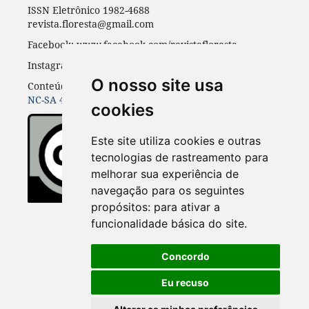
ISSN Eletrônico 1982-4688
revista.floresta@gmail.com
Facebook: www.facebook.com/revistafloresta
Instagran: revista_floresta
O nosso site usa
Conteúdos do periódico licenciados sob uma
CC BY-
NC-SA 4.0
cookies
Este site utiliza cookies e outras
tecnologias de rastreamento para
melhorar sua experiência de
navegação para os seguintes
propósitos:
para ativar a
funcionalidade básica do site
.
Concordo
Eu recuso