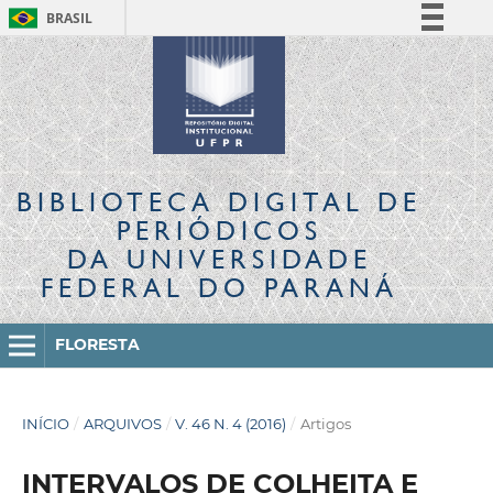
BRASIL
Simplifique!
Comunica BR
Participe
Acesso à informação
Legislação
BIBLIOTECA DIGITAL
DE
Canais
PERIÓDICOS
DA UNIVERSIDADE
FEDERAL DO PARANÁ
FLORESTA
INÍCIO
/
ARQUIVOS
/
V. 46 N. 4 (2016)
/
Artigos
INTERVALOS DE COLHEITA E