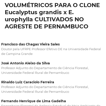
VOLUMÉTRICOS PARA O CLONE
Eucalyptus grandis x E.
urophylla CULTIVADOS NO
AGRESTE DE PERNAMBUCO
Francisco das Chagas Vieira Sales
Doutor pela UFRPE Professor Efetivo DE na Universidade Federal
de Campina Grande
José Antonio Aleixo da Silva
Professor Adjunto do Departamento de Ciência Florestal,
Universidade Federal Rural de Pernambuco
Rinaldo Luiz Caraciolo Ferreira
Professor Adjunto do Departamento de Ciência Florestal,
Universidade Federal Rural de Pernambuco
Fernando Henrique de Lima Gadelha
Engenheiro Florestal da Agência Estadual de Meio Ambiente do