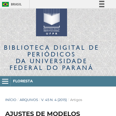
BRASIL
Simplifique!
Comunica BR
Participe
Acesso à informação
Legislação
BIBLIOTECA DIGITAL
DE
Canais
PERIÓDICOS
DA UNIVERSIDADE
FEDERAL DO PARANÁ
FLORESTA
INÍCIO
/
ARQUIVOS
/
V. 45 N. 4 (2015)
/
Artigos
AJUSTES DE MODELOS