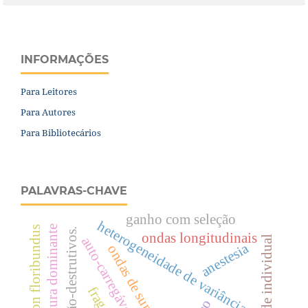
INFORMAÇÕES
Para Leitores
Para Autores
Para Bibliotecários
PALAVRAS-CHAVE
ganho com seleção
heterogeneidade de variâncias.
altura dominante
croton floribundus
ensaios não-destrutivos.
ondas longitudinais
herdabilidade individual
auto-carregáveis
anestesia
ondas de superfície