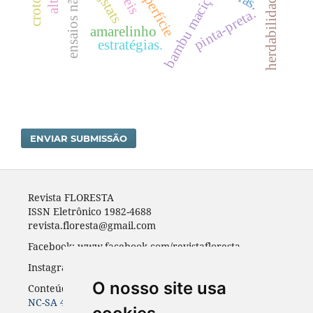
fragstats
bambu maciço
pinta-preta.
amarelinho
estratégias.
ENVIAR SUBMISSÃO
Revista FLORESTA
ISSN Eletrônico 1982-4688
revista.floresta@gmail.com
Facebook: www.facebook.com/revistafloresta
Instagran: revista_floresta
O nosso site usa
Conteúdos do periódico licenciados sob uma
CC BY-
NC-SA 4.0