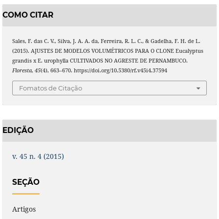
COMO CITAR
Sales, F. das C. V., Silva, J. A. A. da, Ferreira, R. L. C., & Gadelha, F. H. de L.
(2015). AJUSTES DE MODELOS VOLUMÉTRICOS PARA O CLONE Eucalyptus
grandis x E. urophylla CULTIVADOS NO AGRESTE DE PERNAMBUCO.
Floresta
,
45
(4), 663–670. https://doi.org/10.5380/rf.v45i4.37594
Fomatos de Citação
EDIÇÃO
v. 45 n. 4 (2015)
SEÇÃO
Artigos