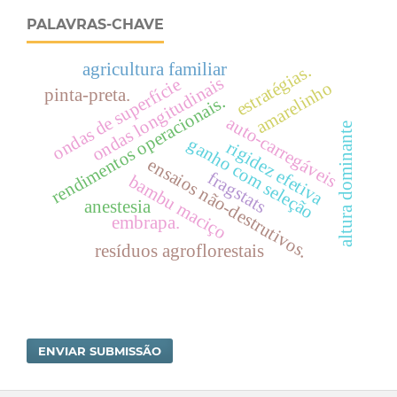
PALAVRAS-CHAVE
agricultura familiar
estratégias.
ondas longitudinais
ondas de superfície
amarelinho
pinta-preta.
rendimentos operacionais.
auto-carregáveis
altura dominante
ganho com seleção
rigidez efetiva
ensaios não-destrutivos.
fragstats
bambu maciço
anestesia
embrapa.
resíduos agroflorestais
ENVIAR SUBMISSÃO