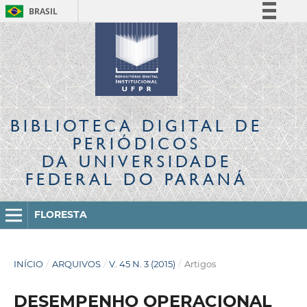
BRASIL
Simplifique!
Comunica BR
Participe
Acesso à informação
Legislação
BIBLIOTECA DIGITAL
DE
Canais
PERIÓDICOS
DA UNIVERSIDADE
FEDERAL DO PARANÁ
FLORESTA
INÍCIO
/
ARQUIVOS
/
V. 45 N. 3 (2015)
/
Artigos
DESEMPENHO OPERACIONAL