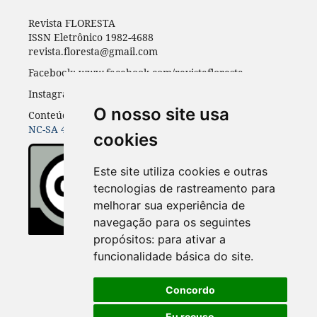
Revista FLORESTA
ISSN Eletrônico 1982-4688
revista.floresta@gmail.com
Facebook: www.facebook.com/revistafloresta
Instagran: revista_floresta
O nosso site usa
Conteúdos do periódico licenciados sob uma
CC BY-
NC-SA 4.0
cookies
Este site utiliza cookies e outras
tecnologias de rastreamento para
melhorar sua experiência de
navegação para os seguintes
propósitos:
para ativar a
funcionalidade básica do site
.
Concordo
Eu recuso