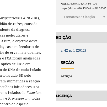
MATE.
Floresta
,
42
(1), 95–104.
https://doi.org/10.5380/rf.v42i1.26305
Fomatos de Citação
paraguariensis
A. St.-Hil.),
idão-de-raízes, causada
ndente da diagnose
icas moleculares e
EDIÇÃO
Assim, o objetivo deste
lógicas e moleculares de
v. 42 n. 1 (2012)
ios de erva-mate doentes.
DA e FCA foram analisadas
SEÇÃO
 óptico de luz e em
ão de DNA de cada isolado
meio líquido BD pelo
Artigos
ram submetidas à reação
otídeos iniciadores ITS1
re os isolados de
Fusarium
LICENÇA
ani
e
F. oxysporum
, todas
dentro da espécie.