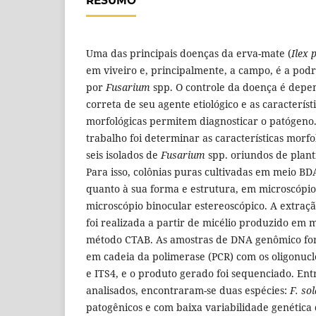
RESUMO
Uma das principais doenças da erva-mate (
Ilex 
em viveiro e, principalmente, a campo, é a podr
por
Fusarium
spp. O controle da doença é depe
correta de seu agente etiológico e as característ
morfológicas permitem diagnosticar o patógeno. 
trabalho foi determinar as características morfo
seis isolados de
Fusarium
spp. oriundos de plant
Para isso, colônias puras cultivadas em meio B
quanto à sua forma e estrutura, em microscópio
microscópio binocular estereoscópico. A extraç
foi realizada a partir de micélio produzido em 
método CTAB. As amostras de DNA genômico fo
em cadeia da polimerase (PCR) com os oligonucle
e ITS4, e o produto gerado foi sequenciado. Ent
analisados, encontraram-se duas espécies:
F. sol
patogênicos e com baixa variabilidade genética 