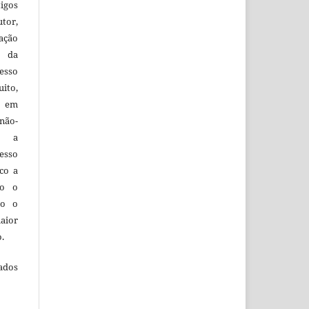
igos
utor,
ação
e da
esso
uito,
, em
não-
do a
esso
co a
do o
to o
aior
o.
ados