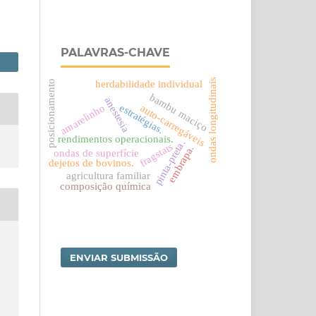
PALAVRAS-CHAVE
ondas longitudinais
posicionamento
herdabilidade individual
bambu maciço
anestesia
estratégias.
amarelinho
auto-carregáveis
rendimentos operacionais.
pinta-preta.
fragstats
embrapa.
ondas de superfície
dejetos de bovinos.
agricultura familiar
composição química
ENVIAR SUBMISSÃO