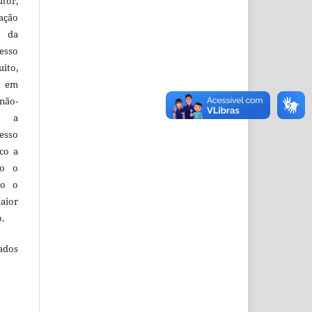
utor,
ação
e da
esso
uito,
, em
não-
do a
esso
co a
do o
to o
aior
o.
ados