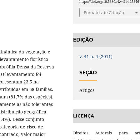
https://doi.org/10.5380/rf.v41i4.25346
Fomatos de Citação
EDIÇÃO
 dinâmica da vegetação e
v. 41 n. 4 (2011)
levantamento florístico
brófila Densa da Reserva
SEÇÃO
 O levantamento foi
epresentam 23,5 ha
stribuídas em 68 famílias.
Artigos
mum (81,7% das espécies).
amente as não tolerantes
istribuição geográfica
LICENÇA
,4%). Desse conjunto
categoria de risco de
Direitos Autorais para art
contrado, valor maior