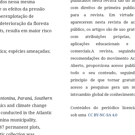
publicados nesta revista são do a
zidos nessa mesma
com direitos de primeira public
 os efeitos da pressão
para a revista. Em virtud
uperexplotação de
aparecerem nesta revista de ac
 deterioração da floresta
público, os artigos são de uso grat
s, resulta em maior risco
com atribuições próprias
aplicações educacionais e 
tica; espécies ameaçadas;
comerciais.A revista, seguin
recomendações do movimento Ac
Aberto, proporciona acesso publi
todo o seu conteudo, seguin
principio de que tornar gratui
acesso a pesquisas gera um m
intrcambio global de conheciment
Antonina, Paraná, Southern
ics and climate change
Conteúdos do periódico licenci
s conducted in the Atlantic
sob uma
CC BY-NC-SA 4.0
nina municipality,
187 permanent plots,
tic collection was