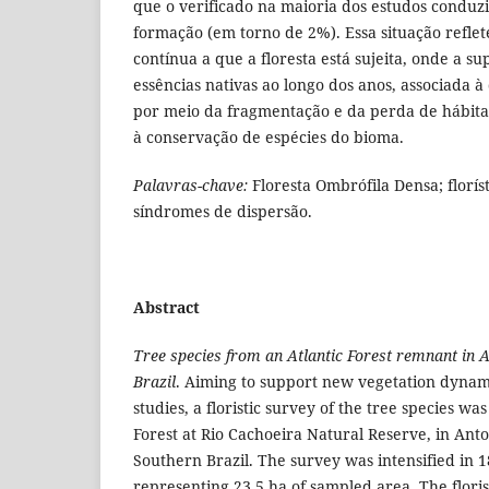
que o verificado na maioria dos estudos condu
formação (em torno de 2%). Essa situação reflete
contínua a que a floresta está sujeita, onde a s
essências nativas ao longo dos anos, associada à
por meio da fragmentação e da perda de hábitat
à conservação de espécies do bioma.
Palavras-chave:
Floresta Ombrófila Densa; florís
síndromes de dispersão.
Abstract
Tree species from an Atlantic Forest remnant in 
Brazil
. Aiming to support new vegetation dynam
studies, a floristic survey of the tree species wa
Forest at Rio Cachoeira Natural Reserve, in Anto
Southern Brazil. The survey was intensified in 
representing 23.5 ha of sampled area. The floris