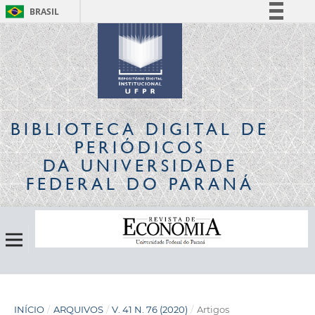
BRASIL
Simplifique!
Comunica BR
Participe
Acesso à informação
Legislação
BIBLIOTECA DIGITAL
DE
Canais
PERIÓDICOS
DA UNIVERSIDADE
FEDERAL DO PARANÁ
INÍCIO
/
ARQUIVOS
/
V. 41 N. 76 (2020)
/
Artigos