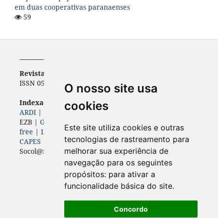
em duas cooperativas paranaenses
59
-----------------------------------------------------------
Revista de Economia
ISSN 0556-5782 | e-ISSN 2316-9397
O nosso site usa
Indexadores (
Bases, diretórios e portais)
cookies
ARDI
|
BASE
|
Diadorim
|
Dimensions
|
ERIH PLUS
|
EZB |
Genamics
|
Google Scholar
|
ISSN
|
Journal 4-
Este site utiliza cookies e outras
free
|
Latindex
|
LivRe
|
OAJI
| Open Air |
Periódicos
tecnologias de rastreamento para
CAPES
|
ROAD
|
Sherpa Romeo
|
melhorar sua experiência de
Socol@r |
Sumários
|
World Wide Science
navegação para os seguintes
propósitos:
para ativar a
funcionalidade básica do site
.
Concordo