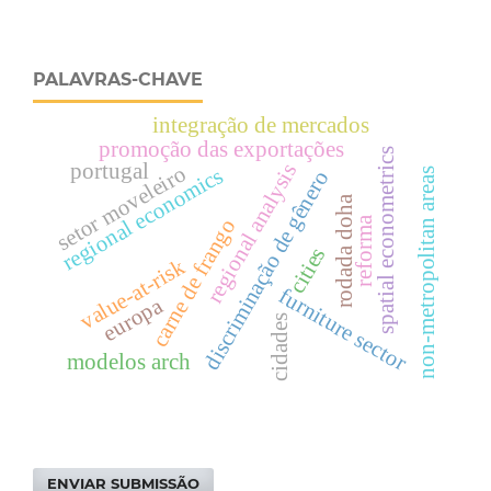
PALAVRAS-CHAVE
integração de mercados
promoção das exportações
spatial econometrics
portugal
regional analysis
setor moveleiro
regional economics
non-metropolitan areas
discriminação de gênero
rodada doha
reforma
carne de frango
cities
value-at-risk
furniture sector
europa
cidades
modelos arch
ENVIAR SUBMISSÃO