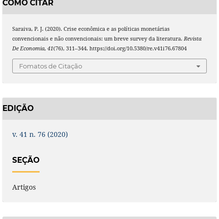
COMO CITAR
Saraiva, P. J. (2020). Crise econômica e as políticas monetárias
convencionais e não convencionais: um breve survey da literatura.
Revista
De Economia
,
41
(76), 311–344. https://doi.org/10.5380/re.v41i76.67804
Fomatos de Citação
EDIÇÃO
v. 41 n. 76 (2020)
SEÇÃO
Artigos