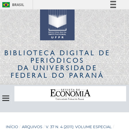
BRASIL
Simplifique!
Comunica BR
Participe
Acesso à informação
Legislação
BIBLIOTECA DIGITAL
DE
Canais
PERIÓDICOS
DA UNIVERSIDADE
FEDERAL DO PARANÁ
INÍCIO
/
ARQUIVOS
/
V. 37 N. 4 (2011): VOLUME ESPECIAL
/