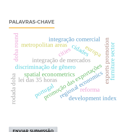
PALAVRAS-CHAVE
doha round
integração comercial
exports promotion
metropolitan areas
furniture sector
cidades
europa
cities
integração de mercados
promoção das exportações
discriminação de gênero
regional economics
spatial econometrics
rodada doha
lei das 35 horas
portugal
reforma
development index
ENVIAR SUBMISSÃO