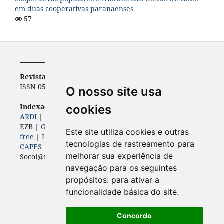
em duas cooperativas paranaenses
57
-----------------------------------------------------------
Revista de Economia
ISSN 0556-5782 | e-ISSN 2316-9397
O nosso site usa
Indexadores (
Bases, diretórios e portais)
cookies
ARDI
|
BASE
|
Diadorim
|
Dimensions
|
ERIH PLUS
|
EZB |
Genamics
|
Google Scholar
|
ISSN
|
Journal 4-
Este site utiliza cookies e outras
free
|
Latindex
|
LivRe
|
OAJI
| Open Air |
Periódicos
tecnologias de rastreamento para
CAPES
|
ROAD
|
Sherpa Romeo
|
melhorar sua experiência de
Socol@r |
Sumários
|
World Wide Science
navegação para os seguintes
propósitos:
para ativar a
funcionalidade básica do site
.
Concordo