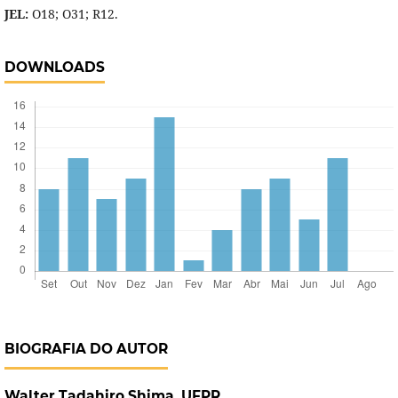
JEL:
O18; O31; R12.
DOWNLOADS
BIOGRAFIA DO AUTOR
Walter Tadahiro Shima,
UFPR