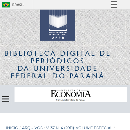
BRASIL
Simplifique!
Comunica BR
Participe
Acesso à informação
Legislação
BIBLIOTECA DIGITAL
DE
Canais
PERIÓDICOS
DA UNIVERSIDADE
FEDERAL DO PARANÁ
INÍCIO
/
ARQUIVOS
/
V. 37 N. 4 (2011): VOLUME ESPECIAL
/