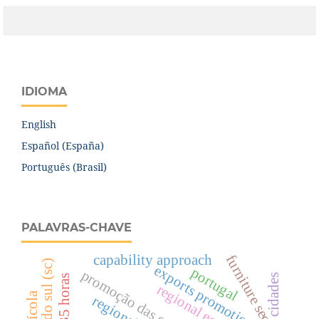
IDIOMA
English
Español (España)
Português (Brasil)
PALAVRAS-CHAVE
capability approach
furniture sector
exports promotion
portugal
promoção das exportações
cidades
regional economics