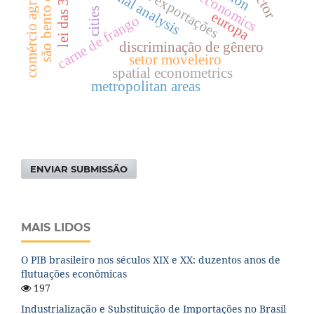
são bento do sul (sc)
lei das 35 horas
comércio agrícola
regional analysis
cities
europa
carne de frango
discriminação de gênero
setor moveleiro
spatial econometrics
metropolitan areas
ENVIAR SUBMISSÃO
MAIS LIDOS
O PIB brasileiro nos séculos XIX e XX: duzentos anos de
flutuações econômicas
197
Industrialização e Substituição de Importações no Brasil