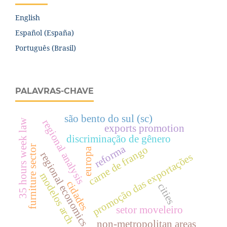
English
Español (España)
Português (Brasil)
PALAVRAS-CHAVE
são bento do sul (sc)
35 hours week law
regional analysis
exports promotion
discriminação de gênero
reforma
furniture sector
carne de frango
europa
regional economics
promoção das exportações
modelos arch
cidades
cities
setor moveleiro
non-metropolitan areas