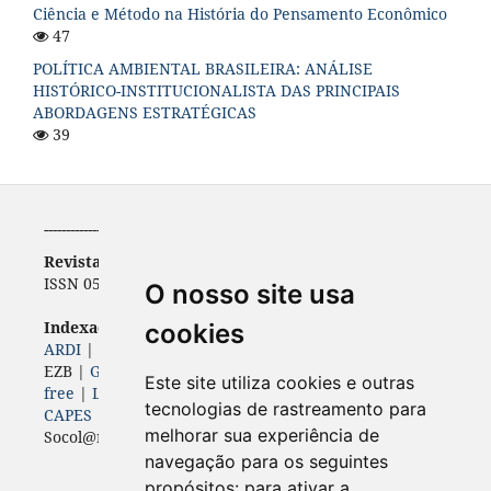
Ciência e Método na História do Pensamento Econômico
47
POLÍTICA AMBIENTAL BRASILEIRA: ANÁLISE
HISTÓRICO-INSTITUCIONALISTA DAS PRINCIPAIS
ABORDAGENS ESTRATÉGICAS
39
-----------------------------------------------------------
Revista de Economia
ISSN 0556-5782 | e-ISSN 2316-9397
O nosso site usa
Indexadores (
Bases, diretórios e portais)
cookies
ARDI
|
BASE
|
Diadorim
|
Dimensions
|
ERIH PLUS
|
EZB |
Genamics
|
Google Scholar
|
ISSN
|
Journal 4-
Este site utiliza cookies e outras
free
|
Latindex
|
LivRe
|
OAJI
| Open Air |
Periódicos
tecnologias de rastreamento para
CAPES
|
ROAD
|
Sherpa Romeo
|
melhorar sua experiência de
Socol@r |
Sumários
|
World Wide Science
navegação para os seguintes
propósitos:
para ativar a