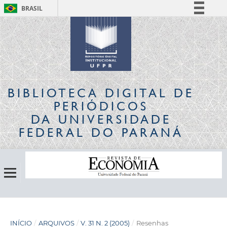
BRASIL
Simplifique!
Comunica BR
Participe
Acesso à informação
Legislação
BIBLIOTECA DIGITAL
DE
Canais
PERIÓDICOS
DA UNIVERSIDADE
FEDERAL DO PARANÁ
INÍCIO
/
ARQUIVOS
/
V. 31 N. 2 (2005)
/
Resenhas