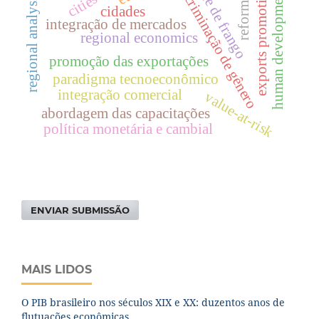
carne de frango
discriminação de gênero
exports promotion
human development
cities
regional analysis
reforma
cidades
integração de mercados
regional economics
promoção das exportações
paradigma tecnoeconômico
integração comercial
value-at-risk
abordagem das capacitações
política monetária e cambial
ENVIAR SUBMISSÃO
MAIS LIDOS
O PIB brasileiro nos séculos XIX e XX: duzentos anos de
flutuações econômicas