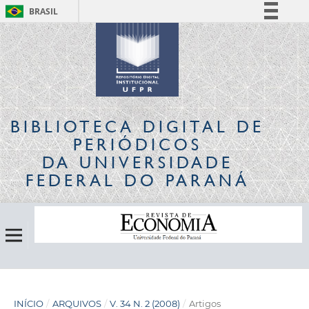
BRASIL
Simplifique!
Comunica BR
Participe
Acesso à informação
Legislação
BIBLIOTECA DIGITAL
DE
Canais
PERIÓDICOS
DA UNIVERSIDADE
FEDERAL DO PARANÁ
INÍCIO
/
ARQUIVOS
/
V. 34 N. 2 (2008)
/
Artigos