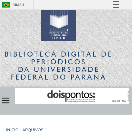
BRASIL
Simplifique!
Comunica BR
Participe
Acesso à informação
Legislação
BIBLIOTECA DIGITAL
DE
Canais
PERIÓDICOS
DA UNIVERSIDADE
FEDERAL DO PARANÁ
INÍCIO
/
ARQUIVOS
/