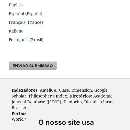
English
Español (España)
Français (France)
Italiano
Português (Brasil)
ENVIAR SUBMISSÃO
Indexadores
: AmeliCA, Clase, Dimension, Google
Scholar, Philosopher's Index.
Diretórios
: Academic
Journal Database (JSTOR), Diadorim, Diretório Luso-
Brasileiro, DOAJ, Journal 4 free, ROAD, Socol@ar.
Portais
: ARDI, Biblat, CAPES, LiVre, ScienceOpen,
World Wide Science.
Índices
: Cite Factor, OAJI.
O nosso site usa