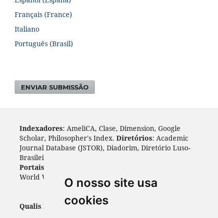
Français (France)
Italiano
Português (Brasil)
ENVIAR SUBMISSÃO
Indexadores
: AmeliCA, Clase, Dimension, Google
Scholar, Philosopher's Index.
Diretórios
: Academic
Journal Database (JSTOR), Diadorim, Diretório Luso-
Brasileiro, DOAJ, Journal 4 free, ROAD, Socol@ar.
Portais
: ARDI, Biblat, CAPES, LiVre, ScienceOpen,
World Wide Science.
Índices
: Cite Factor, OAJI.
O nosso site usa
cookies
Qualis Periódicos - Capes
: A1