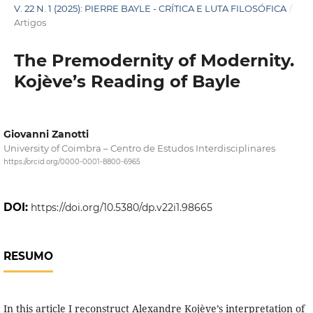
V. 22 N. 1 (2025): PIERRE BAYLE - CRÍTICA E LUTA FILOSÓFICA
/
Artigos
The Premodernity of Modernity.
Kojève’s Reading of Bayle
Giovanni Zanotti
University of Coimbra – Centro de Estudos Interdisciplinares
https://orcid.org/0000-0001-8800-6965
DOI:
https://doi.org/10.5380/dp.v22i1.98665
RESUMO
In this article I reconstruct Alexandre Kojève’s interpretation of