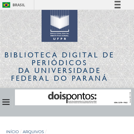
BRASIL
Simplifique!
Comunica BR
Participe
Acesso à informação
Legislação
BIBLIOTECA DIGITAL
DE
Canais
PERIÓDICOS
DA UNIVERSIDADE
FEDERAL DO PARANÁ
INÍCIO
/
ARQUIVOS
/