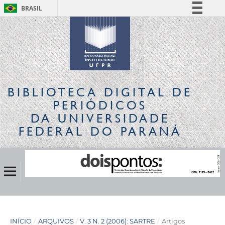
BRASIL
Simplifique!
Comunica BR
Participe
Acesso à informação
Legislação
BIBLIOTECA DIGITAL
DE
Canais
PERIÓDICOS
DA UNIVERSIDADE
FEDERAL DO PARANÁ
INÍCIO
/
ARQUIVOS
/
V. 3 N. 2 (2006): SARTRE
/
Artigos