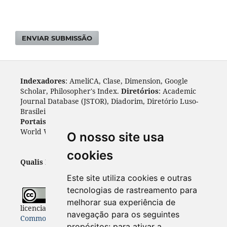
ENVIAR SUBMISSÃO
Indexadores
: AmeliCA, Clase, Dimension, Google
Scholar, Philosopher's Index.
Diretórios
: Academic
Journal Database (JSTOR), Diadorim, Diretório Luso-
Brasileiro, DOAJ, Journal 4 free, ROAD, Socol@ar.
Portais
: ARDI, Biblat, CAPES, LiVre, ScienceOpen,
World Wide Science.
Índices
: Cite Factor, OAJI.
O nosso site usa
cookies
Qualis Periódicos - Capes
: A1
Este site utiliza cookies e outras
tecnologias de rastreamento para
Todo o conteúdo desta revista está
melhorar sua experiência de
licenciado sob a
Licença
Internacional Creative
navegação para os seguintes
Commons 4.0 (CC BY 4.0)
propósitos:
para ativar a