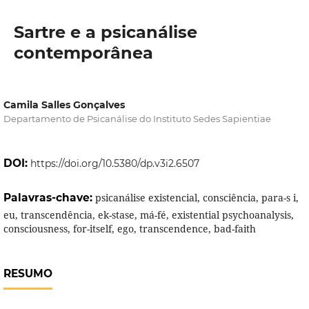
Sartre e a psicanálise
contemporânea
Camila Salles Gonçalves
Departamento de Psicanálise do Instituto Sedes Sapientiae
DOI:
https://doi.org/10.5380/dp.v3i2.6507
Palavras-chave:
psicanálise existencial, consciência, para-s i,
eu, transcendência, ek-stase, má-fé, existential psychoanalysis,
consciousness, for-itself, ego, transcendence, bad-faith
RESUMO