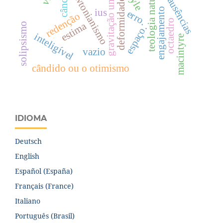
gravitação universal
cândido
newtonianismo
teologia natural
ausências
deformidade
engajamento
ius
erro.
redenção
octaedro
estima
solipsismo
espaço.
inteligível
macintyre
vazio
cândido ou o otimismo
IDIOMA
Deutsch
English
Español (España)
Français (France)
Italiano
Português (Brasil)