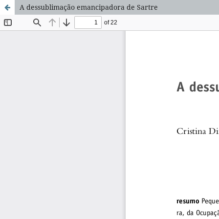
A dessublimação emancipadora de Sartre