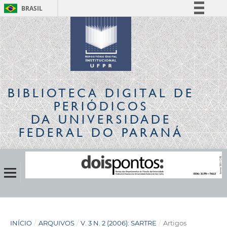
BRASIL
Simplifique!
Comunica BR
Participe
Acesso à informação
Legislação
BIBLIOTECA DIGITAL
DE
Canais
PERIÓDICOS
DA UNIVERSIDADE
FEDERAL DO PARANÁ
INÍCIO
/
ARQUIVOS
/
V. 3 N. 2 (2006): SARTRE
/
Artigos