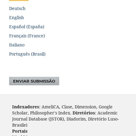
Deutsch
English
Español (España)
Français (France)
Italiano
Português (Brasil)
ENVIAR SUBMISSÃO
Indexadores
: AmeliCA, Clase, Dimension, Google
Scholar, Philosopher's Index.
Diretórios
: Academic
Journal Database (JSTOR), Diadorim, Diretório Luso-
Brasileiro, DOAJ, Journal 4 free, ROAD, Socol@ar.
Portais
: ARDI, Biblat, CAPES, LiVre, ScienceOpen,