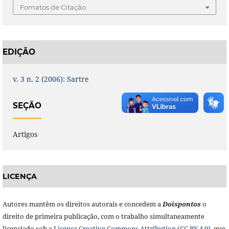
Fomatos de Citação
EDIÇÃO
v. 3 n. 2 (2006): Sartre
SEÇÃO
Artigos
LICENÇA
Autores mantêm os direitos autorais e concedem a
Doisponto
s
o
direito de primeira publicação, com o trabalho simultaneamente
licenciado sob a
Licença Creative Commons Attribution (CC BY 4.0),
que