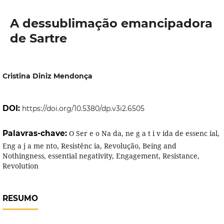
A dessublimação emancipadora
de Sartre
Cristina Diniz Mendonça
DOI:
https://doi.org/10.5380/dp.v3i2.6505
Palavras-chave:
O Ser e o Na da, ne g a t i v ida de essenc ial,
Eng a j a me nto, Resistênc ia, Revolução, Being and
Nothingness, essential negativity, Engagement, Resistance,
Revolution
RESUMO