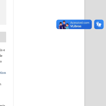
is e
de
ho
tion
m
umir