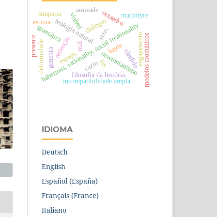
amizade
octaedro
simpatia
visível
macintyre
diálogos
teologia natural
estima
habermas, rationality, social irrationality
gramática
erro.
engajamento
modelos cromáticos
redenção
presente
deformidade
bayle
mal
genebra
cândido
espaço.
newtonianismo
ius
vazio
filosofia da história.
incompatibilidade ampla
IDIOMA
Deutsch
English
Español (España)
Français (France)
Italiano