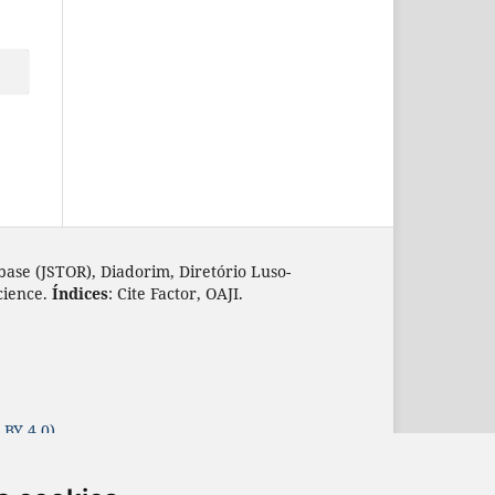
base (JSTOR), Diadorim, Diretório Luso-
cience.
Índices
: Cite Factor, OAJI.
 BY 4.0)