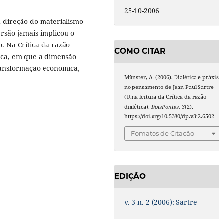
25-10-2006
a direção do materialismo
rsão jamais implicou o
o. Na Crítica da razão
COMO CITAR
tica, em que a dimensão
transformação econômica,
Münster, A. (2006). Dialética e práxis
no pensamento de Jean-Paul Sartre
(Uma leitura da Crítica da razão
dialética).
DoisPontos
,
3
(2).
https://doi.org/10.5380/dp.v3i2.6502
Fomatos de Citação
EDIÇÃO
v. 3 n. 2 (2006): Sartre