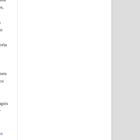
e,
a
io
oria
 seu
os
 após
r
do