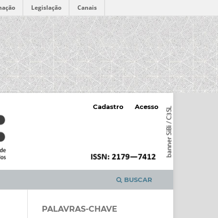
mação
Legislação
Canais
Cadastro
Acesso
BUSCAR
PALAVRAS-CHAVE