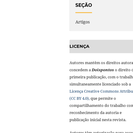
SEÇÃO
Artigos
LICENÇA
Autores mantêm os direitos autora
concedem a
Doisponto
s
o direito 
primeira publicação, com o trabal
simultaneamente licenciado sob a
Licença Creative Commons Attribu
(CC BY 4.0),
que permite o
compartilhamento do trabalho co
reconhecimento da autoria e
publicação inicial nesta revista.
Autores têm autorização para ass