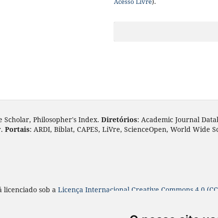
Acesso Livre
).
e Scholar, Philosopher's Index.
Diretórios
: Academic Journal Data
r.
Portais
: ARDI, Biblat, CAPES, LiVre, ScienceOpen, World Wide S
á licenciado sob a
Licença
Internacional Creative Commons 4.0 (CC