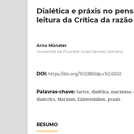
Dialética e práxis no pe
leitura da Crítica da razão
Arno Münster
Université de Picardie-Jules Vernes / Amiens
DOI:
https://doi.org/10.5380/dp.v3i2.6502
Palavras-chave:
Sartre, dialética, marxismo, 
dialectics, Marxism, Existentialism, praxis
RESUMO