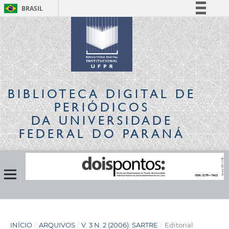
BRASIL
Simplifique!
Comunica BR
Participe
Acesso à informação
Legislação
BIBLIOTECA DIGITAL
DE
Canais
PERIÓDICOS
DA UNIVERSIDADE
FEDERAL DO PARANÁ
INÍCIO
/
ARQUIVOS
/
V. 3 N. 2 (2006): SARTRE
/
Editorial