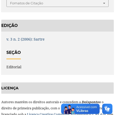
Fomatos de Citação
EDIÇÃO
v. 3 n. 2 (2006): Sartre
SEÇÃO
Editorial
LICENÇA
Autores mantêm os direitos autorais e concedem a
Doisponto
s
o
direito de primeira publicação, com o trabalho simultaneamente
licenciado sob a
Licença Creative Commons Attribution (CC BY 4.0),
que