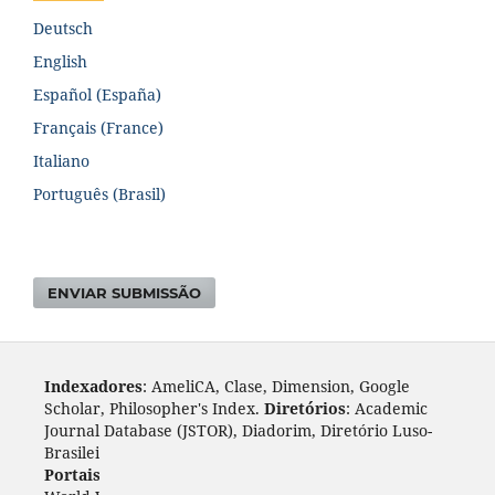
Deutsch
English
Español (España)
Français (France)
Italiano
Português (Brasil)
ENVIAR SUBMISSÃO
Indexadores
: AmeliCA, Clase, Dimension, Google
Scholar, Philosopher's Index.
Diretórios
: Academic
Journal Database (JSTOR), Diadorim, Diretório Luso-
Brasileiro, DOAJ, Journal 4 free, ROAD, Socol@ar.
Portais
: ARDI, Biblat, CAPES, LiVre, ScienceOpen,