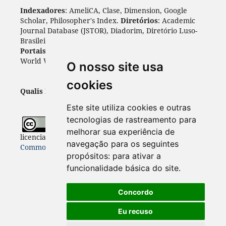
Indexadores
: AmeliCA, Clase, Dimension, Google
Scholar, Philosopher's Index.
Diretórios
: Academic
Journal Database (JSTOR), Diadorim, Diretório Luso-
Brasileiro, DOAJ, Journal 4 free, ROAD, Socol@ar.
Portais
: ARDI, Biblat, CAPES, LiVre, ScienceOpen,
World Wide Science.
Índices
: Cite Factor, OAJI.
O nosso site usa
cookies
Qualis Periódicos - Capes
: A1
Este site utiliza cookies e outras
tecnologias de rastreamento para
Todo o conteúdo desta revista está
melhorar sua experiência de
licenciado sob a
Licença
Internacional Creative
navegação para os seguintes
Commons 4.0 (CC BY 4.0)
propósitos:
para ativar a
funcionalidade básica do site
.
Concordo
Eu recuso