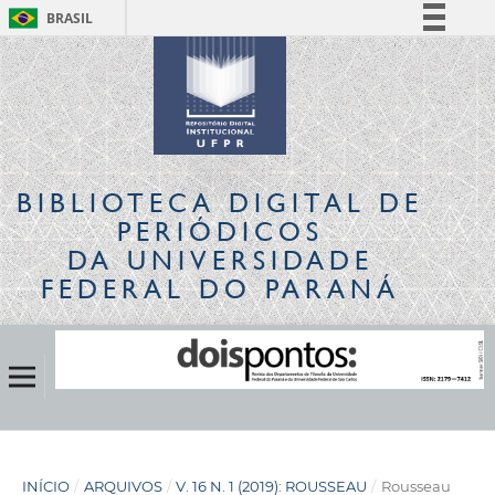
BRASIL
Simplifique!
Comunica BR
Participe
Acesso à informação
Legislação
BIBLIOTECA DIGITAL
DE
Canais
PERIÓDICOS
DA UNIVERSIDADE
FEDERAL DO PARANÁ
INÍCIO
/
ARQUIVOS
/
V. 16 N. 1 (2019): ROUSSEAU
/
Rousseau