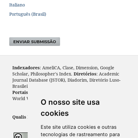
Italiano
Português (Brasil)
ENVIAR SUBMISSÃO
Indexadores
: AmeliCA, Clase, Dimension, Google
Scholar, Philosopher's Index.
Diretórios
: Academic
Journal Database (JSTOR), Diadorim, Diretório Luso-
Brasileiro, DOAJ, Journal 4 free, ROAD, Socol@ar.
Portais
: ARDI, Biblat, CAPES, LiVre, ScienceOpen,
World Wide Science.
Índices
: Cite Factor, OAJI.
O nosso site usa
cookies
Qualis Periódicos - Capes
: A1
Este site utiliza cookies e outras
tecnologias de rastreamento para
Todo o conteúdo desta revista está