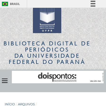
BRASIL
Simplifique!
Comunica BR
Participe
Acesso à informação
Legislação
BIBLIOTECA DIGITAL
DE
Canais
PERIÓDICOS
DA UNIVERSIDADE
FEDERAL DO PARANÁ
INÍCIO
/
ARQUIVOS
/