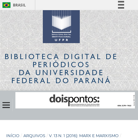
BRASIL
Simplifique!
Comunica BR
Participe
Acesso à informação
Legislação
BIBLIOTECA DIGITAL
DE
Canais
PERIÓDICOS
DA UNIVERSIDADE
FEDERAL DO PARANÁ
INÍCIO
/
ARQUIVOS
/
V. 13 N. 1 (2016): MARX E MARXISMO
/