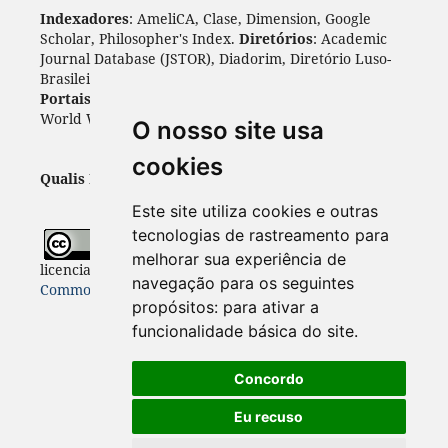
Indexadores
: AmeliCA, Clase, Dimension, Google
Scholar, Philosopher's Index.
Diretórios
: Academic
Journal Database (JSTOR), Diadorim, Diretório Luso-
Brasileiro, DOAJ, Journal 4 free, ROAD, Socol@ar.
Portais
: ARDI, Biblat, CAPES, LiVre, ScienceOpen,
World Wide Science.
Índices
: Cite Factor, OAJI.
O nosso site usa
cookies
Qualis Periódicos - Capes
: A1
Este site utiliza cookies e outras
tecnologias de rastreamento para
Todo o conteúdo desta revista está
melhorar sua experiência de
licenciado sob a
Licença
Internacional Creative
navegação para os seguintes
Commons 4.0 (CC BY 4.0)
propósitos:
para ativar a
funcionalidade básica do site
.
Concordo
Eu recuso