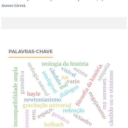
Acesso Livre
).
PALAVRAS-CHAVE
teologia da história
teologia natural
simpatia
filosofia da história.
visível
estima
cândido
incompatibilidade ampla
inteligível
cândido ou o otimismo
gramática
ius
roy sorensen.
vazio
mal
diálogos
engajamento
bayle
newtonianismo
gravitação universal
espaço.
redenção
erro.
presente
genebra
octaedro
holbach