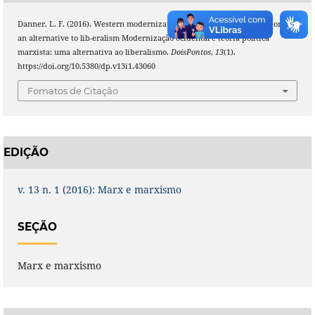
Danner, L. F. (2016). Western modernization and Marxist political theory:
an alternative to lib-eralism Modernização ocidental e teoria política
marxista: uma alternativa ao liberalismo.
DoisPontos
,
13
(1).
https://doi.org/10.5380/dp.v13i1.43060
Fomatos de Citação
EDIÇÃO
v. 13 n. 1 (2016): Marx e marxismo
SEÇÃO
Marx e marxismo