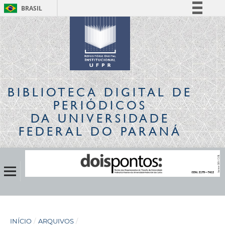
BRASIL
Simplifique!
Comunica BR
Participe
Acesso à informação
Legislação
BIBLIOTECA DIGITAL
DE
Canais
PERIÓDICOS
DA UNIVERSIDADE
FEDERAL DO PARANÁ
INÍCIO
/
ARQUIVOS
/