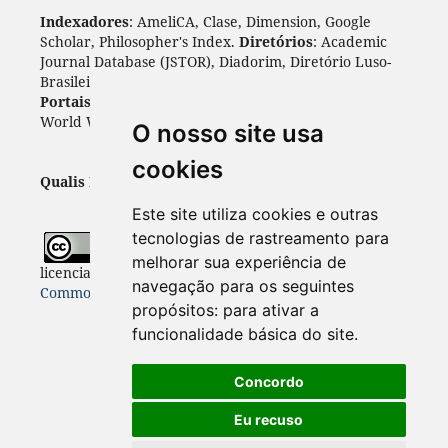
Indexadores
: AmeliCA, Clase, Dimension, Google
Scholar, Philosopher's Index.
Diretórios
: Academic
Journal Database (JSTOR), Diadorim, Diretório Luso-
Brasileiro, DOAJ, Journal 4 free, ROAD, Socol@ar.
Portais
: ARDI, Biblat, CAPES, LiVre, ScienceOpen,
World Wide Science.
Índices
: Cite Factor, OAJI.
O nosso site usa
cookies
Qualis Periódicos - Capes
: A1
Este site utiliza cookies e outras
tecnologias de rastreamento para
Todo o conteúdo desta revista está
melhorar sua experiência de
licenciado sob a
Licença
Internacional Creative
navegação para os seguintes
Commons 4.0 (CC BY 4.0)
propósitos:
para ativar a
funcionalidade básica do site
.
Concordo
Eu recuso