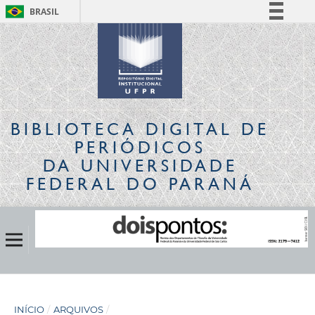
BRASIL
Simplifique!
Comunica BR
Participe
Acesso à informação
Legislação
BIBLIOTECA DIGITAL
DE
Canais
PERIÓDICOS
DA UNIVERSIDADE
FEDERAL DO PARANÁ
INÍCIO
/
ARQUIVOS
/