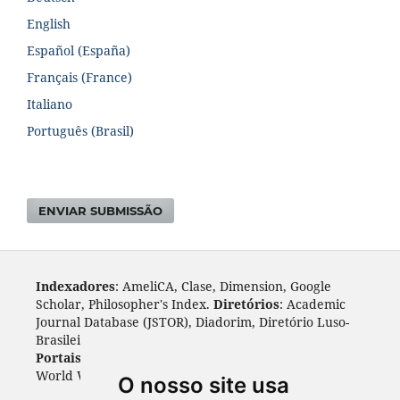
English
Español (España)
Français (France)
Italiano
Português (Brasil)
ENVIAR SUBMISSÃO
Indexadores
: AmeliCA, Clase, Dimension, Google
Scholar, Philosopher's Index.
Diretórios
: Academic
Journal Database (JSTOR), Diadorim, Diretório Luso-
Brasileiro, DOAJ, Journal 4 free, ROAD, Socol@ar.
Portais
: ARDI, Biblat, CAPES, LiVre, ScienceOpen,
World Wide Science.
Índices
: Cite Factor, OAJI.
O nosso site usa